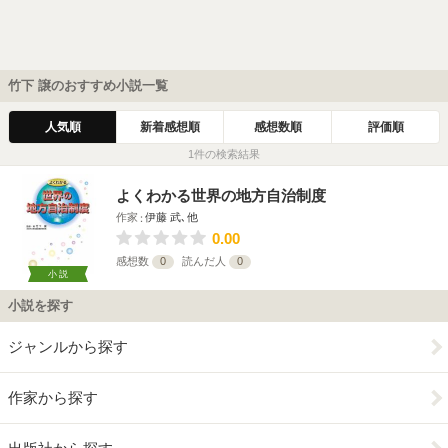
竹下 譲のおすすめ小説一覧
人気順
新着感想順
感想数順
評価順
1件の検索結果
よくわかる世界の地方自治制度
作家
伊藤 武､他
0.00
感想数
0
読んだ人
0
小説
小説を探す
ジャンルから探す
作家から探す