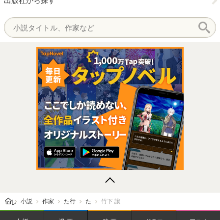
出版社から探す
レビューン トップ
小説
作家
た行
た
竹下 譲