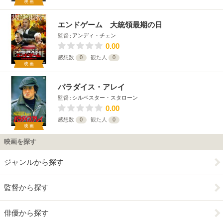
映画
エンドゲーム 大統領最期の日
監督
アンディ・チェン
0.00
感想数
0
観た人
0
映画
パラダイス・アレイ
監督
シルベスター・スタローン
0.00
感想数
0
観た人
0
映画
映画を探す
ジャンルから探す
監督から探す
俳優から探す