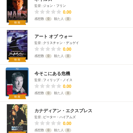
監督
ジョン・フリン
0.00
感想数
0
観た人
0
映画
アート オブ ウォー
監督
クリスチャン・デュゲイ
0.00
感想数
0
観た人
0
映画
今そこにある危機
監督
フィリップ・ノイス
0.00
感想数
0
観た人
0
映画
カナディアン・エクスプレス
監督
ピーター・ハイアムズ
0.00
感想数
0
観た人
0