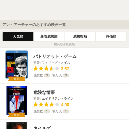
アン・アーチャーのおすすめ映画一覧
人気順
新着感想順
感想数順
評価順
8件の検索結果
パトリオット・ゲーム
監督
フィリップ・ノイス
3.67
感想数
3
観た人
3
映画
危険な情事
監督
エイドリアン・ライン
4.00
感想数
1
観た人
1
映画
ネイルズ