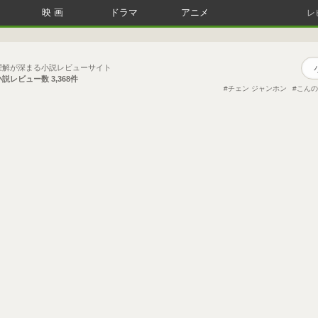
映画
ドラマ
アニメ
レ
理解が深まる小説レビューサイト
小説レビュー数
3,368件
チェン ジャンホン
こんの