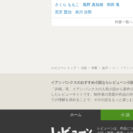
さくら ももこ
風野 真知雄
和田 竜
宮沢 賢治
赤川 次郎
作家一覧へ
レビューン トップ
小説
作家
あ行
い
イアン 
イアン バンクスのおすすめ小説ならレビューン小
「共鳴」等、イアン バンクスの人気小説から新作
したレビューサイトです。制作者の意図や作品の作
ての理解を深めることで、その小説をもっと楽しむ
ホーム
小説
レビューンは、作品につ
小説・漫画・映画・ドラ