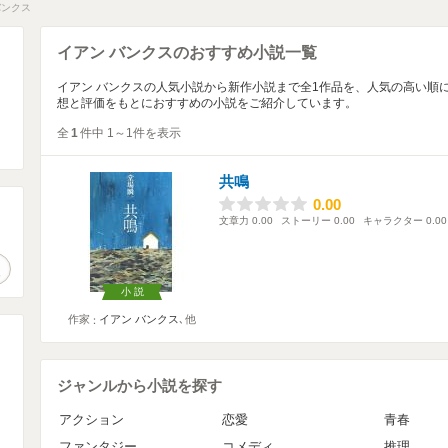
バンクス
イアン バンクスのおすすめ小説一覧
イアン バンクスの人気小説から新作小説まで全1作品を、人気の高い順
想と評価をもとにおすすめの小説をご紹介しています。
全
1
件中 1～1件を表示
共鳴
0.00
0.00
文章力
0.00
ストーリー
0.00
キャラクター
0.00
。
作品検索
小説
作家
イアン バンクス
､他
ジャンルから小説を探す
アクション
恋愛
青春
ファンタジー
コメディ
推理