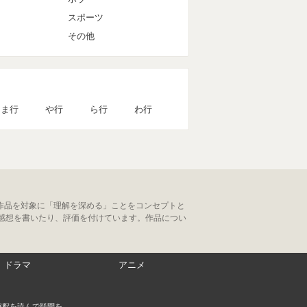
スポーツ
その他
ま行
や行
ら行
わ行
作品を対象に「理解を深める」ことをコンセプトと
感想を書いたり、評価を付けています。作品につい
ドラマ
アニメ
解釈を読んで疑問を