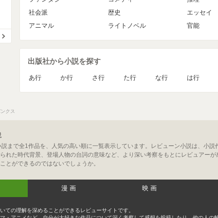
社会派
歴史
エッセイ
アニマル
ライトノベル
官能
出版社から小説を探す
あ行
か行
さ行
た行
な行
は行
バンクス
説
小説まで全1作品を、人気の高い順に一覧表示しています。レビューン小説は、小説
られた時代背景、登場人物の台詞の意味など、より深い考察をもとにレビュアーが
ことができるのではないでしょうか。
漫画
映画
いての理解を深めることができるレビューサイトです。
マ・アニメなど、自分が大好きな作品について深く考察して感想を投稿したり、他の人の