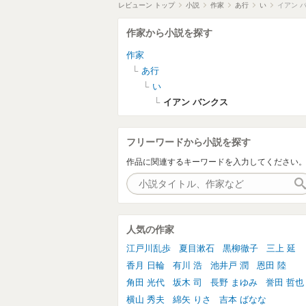
レビューン トップ
小説
作家
あ行
い
イアン 
作家から小説を探す
作家
あ行
い
イアン バンクス
フリーワードから小説を探す
作品に関連するキーワードを入力してください
人気の作家
江戸川乱歩
夏目漱石
黒柳徹子
三上 延
香月 日輪
有川 浩
池井戸 潤
恩田 陸
角田 光代
坂木 司
長野 まゆみ
誉田 哲也
横山 秀夫
綿矢 りさ
吉本 ばなな