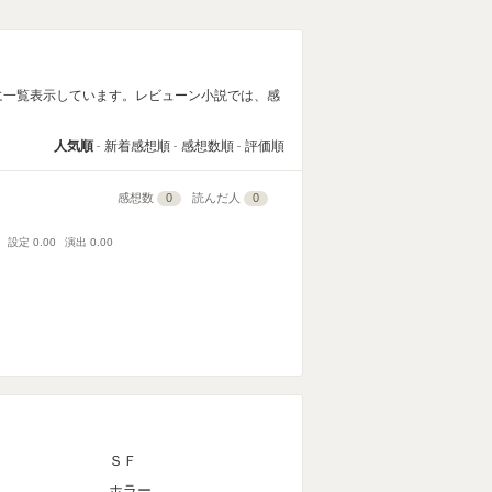
に一覧表示しています。レビューン小説では、感
人気順
新着感想順
感想数順
評価順
感想数
0
読んだ人
0
設定
0.00
演出
0.00
ＳＦ
ホラー