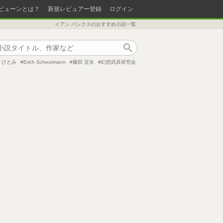
ビューンとは？
新規レビュアー登録
ログイン
イアン バンクスのおすすめ小説一覧
作品検索
 ひとみ
Erich Scheurmann
藤田 宜永
幻想武具研究会