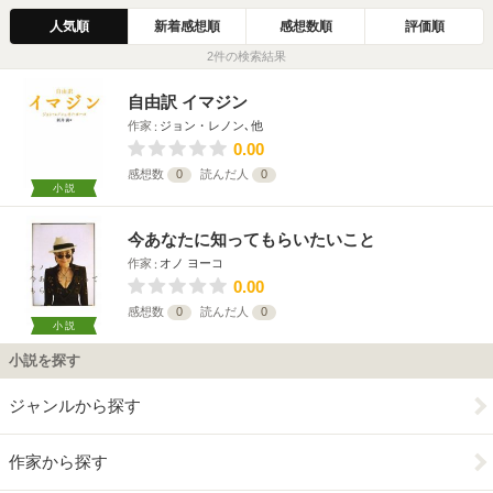
人気順
新着感想順
感想数順
評価順
2件の検索結果
自由訳 イマジン
作家
ジョン・レノン､他
0.00
感想数
0
読んだ人
0
小説
今あなたに知ってもらいたいこと
作家
オノ ヨーコ
0.00
感想数
0
読んだ人
0
小説
小説を探す
ジャンルから探す
作家から探す