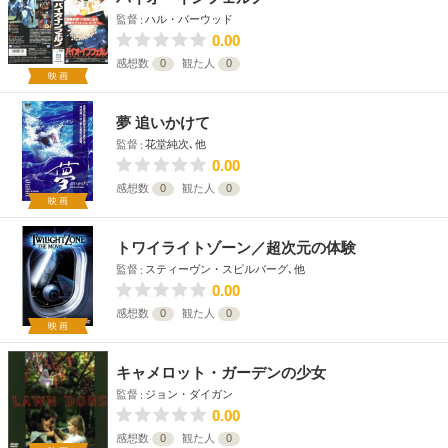
監督
ハル・バーウッド
0.00
感想数
0
観た人
0
映画
夢 追いかけて
監督
花堂純次､他
0.00
感想数
0
観た人
0
映画
トワイライトゾーン／超次元の体験
監督
スティーヴン・スピルバーグ､他
0.00
感想数
0
観た人
0
映画
キャメロット・ガーデンの少女
監督
ジョン・ダイガン
0.00
感想数
0
観た人
0