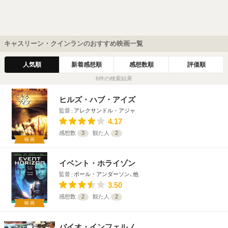
キャスリーン・クインランのおすすめ映画一覧
人気順
新着感想順
感想数順
評価順
6件の検索結果
ヒルズ・ハブ・アイズ
監督
アレクサンドル・アジャ
4.17
感想数
3
観た人
2
映画
イベント・ホライゾン
監督
ポール・アンダーソン､他
3.50
感想数
2
観た人
2
映画
バイオ・インフェルノ