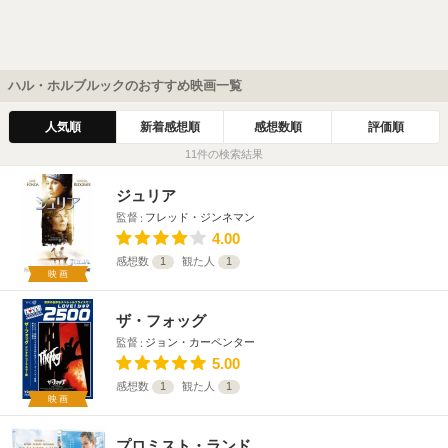
ハル・ホルブルックのおすすめ映画一覧
人気順
新着感想順
感想数順
評価順
11件の検索結果
ジュリア
監督
フレッド・ジンネマン
4.00
感想数
1
観た人
1
映画
ザ・フォッグ
監督
ジョン・カーペンター
5.00
感想数
1
観た人
1
映画
プロミスト・ランド