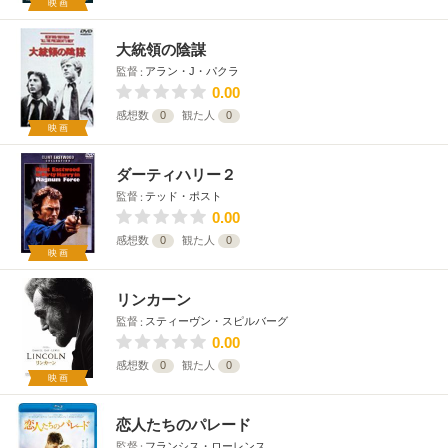
映画
大統領の陰謀
監督
アラン・J・パクラ
0.00
感想数
0
観た人
0
映画
ダーティハリー２
監督
テッド・ポスト
0.00
感想数
0
観た人
0
映画
リンカーン
監督
スティーヴン・スピルバーグ
0.00
感想数
0
観た人
0
映画
恋人たちのパレード
監督
フランシス・ローレンス