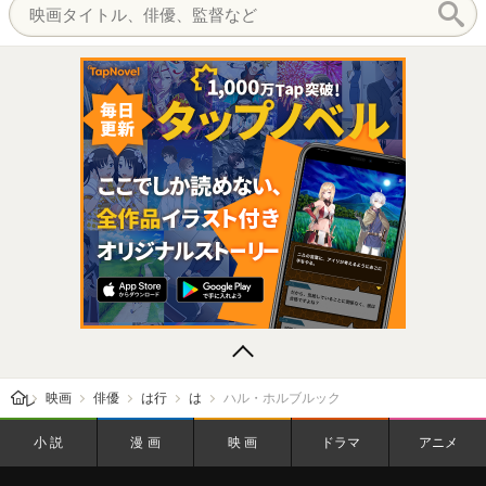
レビューン トップ
映画
俳優
は行
は
ハル・ホルブルック
小説
漫画
映画
ドラマ
アニメ