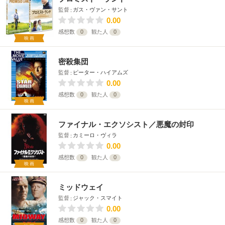
監督
ガス・ヴァン・サント
0.00
感想数
0
観た人
0
映画
密殺集団
監督
ピーター・ハイアムズ
0.00
感想数
0
観た人
0
映画
ファイナル・エクソシスト／悪魔の封印
監督
カミーロ・ヴィラ
0.00
感想数
0
観た人
0
映画
ミッドウェイ
監督
ジャック・スマイト
0.00
感想数
0
観た人
0