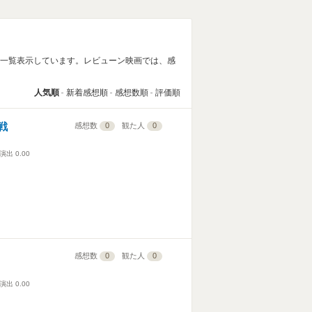
に一覧表示しています。レビューン映画では、感
人気順
新着感想順
感想数順
評価順
戦
感想数
0
観た人
0
演出
0.00
感想数
0
観た人
0
演出
0.00