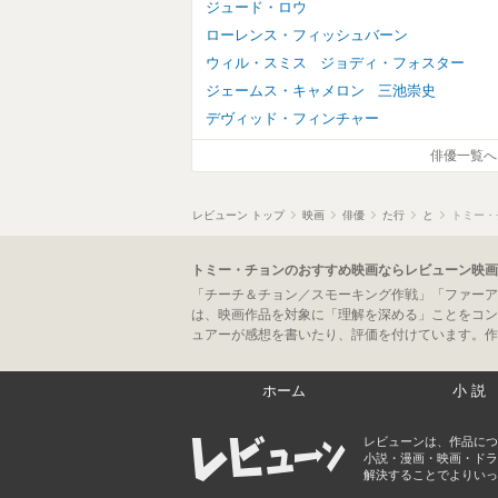
ジュード・ロウ
ローレンス・フィッシュバーン
ウィル・スミス
ジョディ・フォスター
ジェームス・キャメロン
三池崇史
デヴィッド・フィンチャー
俳優一覧へ
レビューン トップ
映画
俳優
た行
と
トミー・
トミー・チョンのおすすめ映画ならレビューン映画
「チーチ＆チョン／スモーキング作戦」「ファーア
は、映画作品を対象に「理解を深める」ことをコン
ュアーが感想を書いたり、評価を付けています。作
ホーム
小説
レビューンは、作品につ
小説・漫画・映画・ドラ
解決することでよりいっ