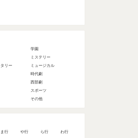
マ
学園
ミステリー
ンタリー
ミュージカル
時代劇
西部劇
スポーツ
その他
ま行
や行
ら行
わ行