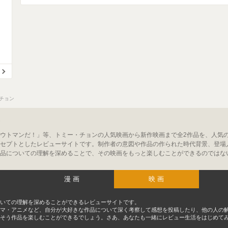
チョン
ウトマンだ！」等、トミー・チョンの人気映画から新作映画まで全2作品を、人気
セプトとしたレビューサイトです。制作者の意図や作品の作られた時代背景、登場
品についての理解を深めることで、その映画をもっと楽しむことができるのではな
漫画
映画
いての理解を深めることができるレビューサイトです。
マ・アニメなど、自分が大好きな作品について深く考察して感想を投稿したり、他の人の
そう作品を楽しむことができるでしょう。さあ、あなたも一緒にレビュー生活をはじめて