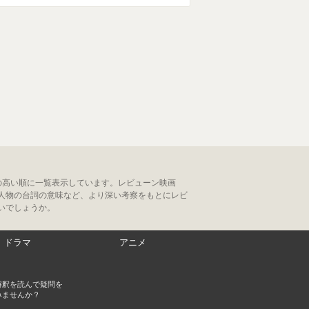
の高い順に一覧表示しています。レビューン映画
人物の台詞の意味など、より深い考察をもとにレビ
いでしょうか。
ドラマ
アニメ
解釈を読んで疑問を
みませんか？