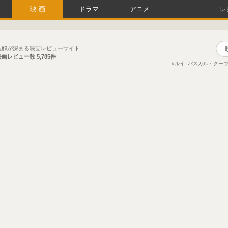
映画
ドラマ
アニメ
レ
理解が深まる映画レビューサイト
映画レビュー数
5,785件
ルイ=パスカル・クー