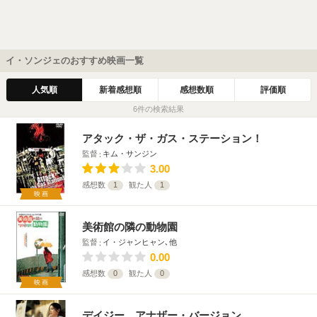
イ・ソンジェのおすすめ映画一覧
人気順
新着感想順
感想数順
評価順
6件の検索結果
アタック・ザ・ガス・ステーション！
監督
キム・サンジン
3.00
感想数
1
観た人
1
映画
美術館の隣の動物園
監督
イ・ジャンヒャン､他
0.00
感想数
0
観た人
0
映画
デイジー アナザー・バージョン