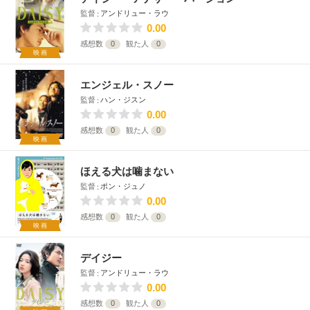
監督
アンドリュー・ラウ
0.00
感想数
0
観た人
0
映画
エンジェル・スノー
監督
ハン・ジスン
0.00
感想数
0
観た人
0
映画
ほえる犬は噛まない
監督
ポン・ジュノ
0.00
感想数
0
観た人
0
映画
デイジー
監督
アンドリュー・ラウ
0.00
感想数
0
観た人
0