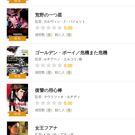
映画
荒野の一つ星
監督
カルヴィン・J・パジェット
0.00
感想数
0
観た人
0
映画
ゴールデン・ボーイ／危機また危機
監督
ルチアーノ・エルコリ､他
0.00
感想数
0
観た人
0
映画
復讐の用心棒
監督
マウリツィオ・ルチディ
0.00
感想数
0
観た人
0
映画
女王フアナ
監督
ビセンテ・アランダ