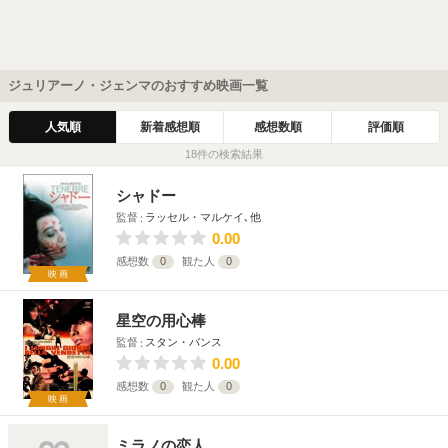
ジュリアーノ・ジェンマのおすすめ映画一覧
人気順
新着感想順
感想数順
評価順
18件の検索結果
シャドー
監督
ラッセル・マルケイ､他
0.00
感想数
0
観た人
0
映画
星空の用心棒
監督
スタン・バンス
0.00
感想数
0
観た人
0
映画
ミラノの恋人