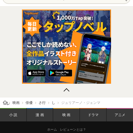
レビューン トップ
映画
俳優
さ行
し
ジュリアーノ・ジェンマ
小説
漫画
映画
ドラマ
アニメ
ホーム
レビューンとは？