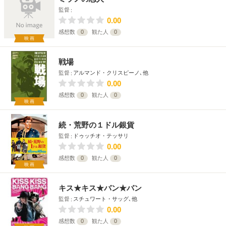
監督
0.00
感想数
0
観た人
0
映画
戦場
監督
アルマンド・クリスピーノ､他
0.00
感想数
0
観た人
0
映画
続・荒野の１ドル銀貨
監督
ドゥッチオ・テッサリ
0.00
感想数
0
観た人
0
映画
キス★キス★バン★バン
監督
スチュワート・サッグ､他
0.00
感想数
0
観た人
0