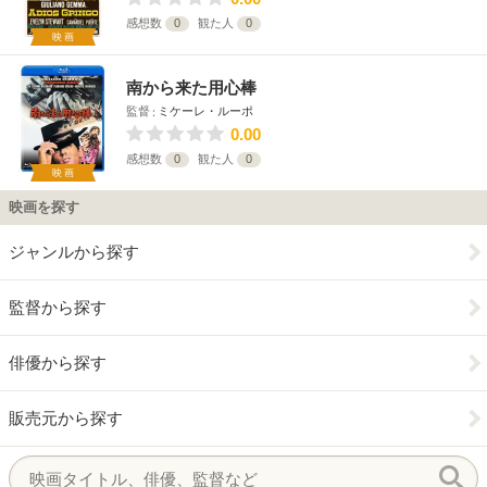
感想数
0
観た人
0
映画
南から来た用心棒
監督
ミケーレ・ルーポ
0.00
感想数
0
観た人
0
映画
映画を探す
ジャンルから探す
監督から探す
俳優から探す
販売元から探す