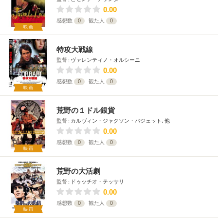
0.00
感想数
0
観た人
0
映画
特攻大戦線
監督
ヴァレンティノ・オルシーニ
0.00
感想数
0
観た人
0
映画
荒野の１ドル銀貨
監督
カルヴィン・ジャクソン・パジェット､他
0.00
感想数
0
観た人
0
映画
荒野の大活劇
監督
ドゥッチオ・テッサリ
0.00
感想数
0
観た人
0
映画