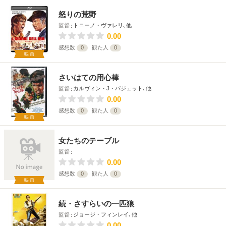
怒りの荒野
監督
トニーノ・ヴァレリ､他
0.00
感想数
0
観た人
0
映画
さいはての用心棒
監督
カルヴィン・J・パジェット､他
0.00
感想数
0
観た人
0
映画
女たちのテーブル
監督
0.00
感想数
0
観た人
0
映画
続・さすらいの一匹狼
監督
ジョージ・フィンレイ､他
0.00