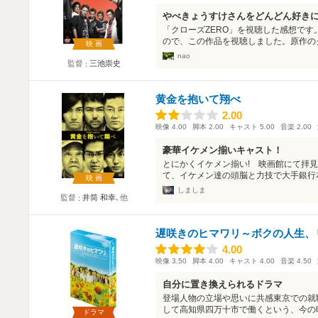
やべきょうすけさんをどんどん好き
「クローズZERO」を視聴した感想で
ので、この作品を視聴しました。原作のク
映画
nao
監督
三池崇史
黄金を抱いて翔べ
2.00
2.00
映像
4.00
脚本
2.00
キャスト
5.00
音楽
2.00
豪華イケメン揃いキャスト！
とにかくイケメン揃い! 映画館にて拝
て、イケメン達の頭脳と力技で大手銀行本店
映画
しましま
監督
井筒 和幸
､他
遅咲きのヒマワリ～ボクの人生、
4.00
4.00
映像
3.50
脚本
4.00
キャスト
4.00
音楽
4.50
自分に置き換えられるドラマ
登場人物の立場や思いに共感東京での就
して高知県四万十市で働くという、今の時
ドラマ