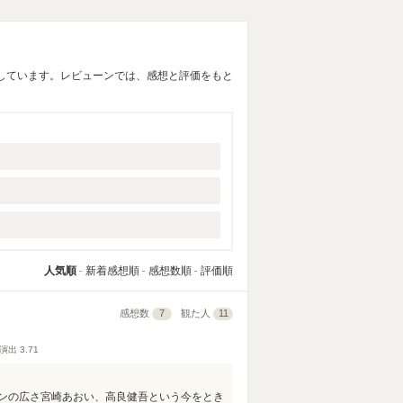
しています。レビューンでは、感想と評価をもと
人気順
新着感想順
感想数順
評価順
感想数
7
観た人
11
演出
3.71
ンの広さ宮崎あおい、高良健吾という今をとき