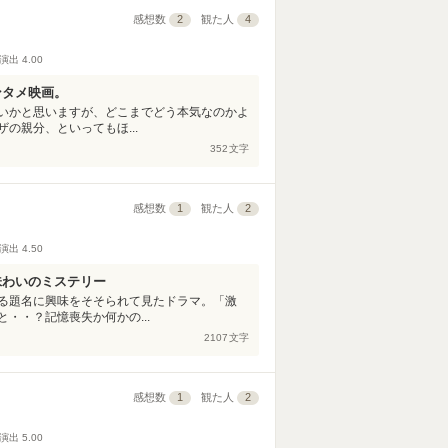
感想数
2
観た人
4
演出
4.00
ンタメ映画。
いかと思いますが、どこまでどう本気なのかよ
の親分、といってもほ...
352
文字
感想数
1
観た人
2
演出
4.50
味わいのミステリー
る題名に興味をそそられて見たドラマ。「激
・・？記憶喪失か何かの...
2107
文字
感想数
1
観た人
2
演出
5.00