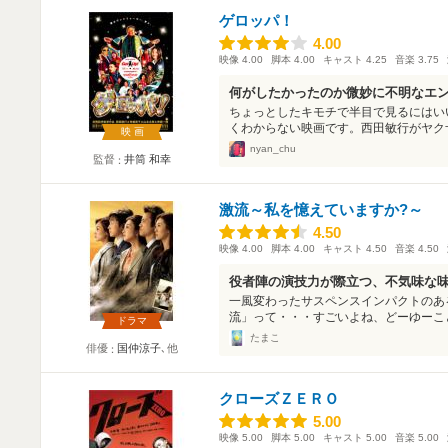
ゲロッパ！
4.00
4.00
映像
4.00
脚本
4.00
キャスト
4.25
音楽
3.75
何がしたかったのか微妙に不明なエ
ちょっとしたキモチで半目で見るにはい
くわからない映画です。西田敏行がヤクザ
映画
nyan_chu
監督
井筒 和幸
激流～私を憶えていますか?～
4.50
4.50
映像
4.00
脚本
4.00
キャスト
4.50
音楽
4.50
役者陣の演技力が際立つ、不気味な
一風変わったサスペンスインパクトのあ
流」って・・・すごいよね、どーゆーこと
ドラマ
たまこ
俳優
国仲涼子
､他
クローズＺＥＲＯ
5.00
5.00
映像
5.00
脚本
5.00
キャスト
5.00
音楽
5.00