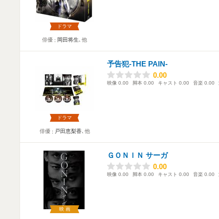
ドラマ
俳優
岡田将生
､他
予告犯-THE PAIN-
0.00
0.00
映像
0.00
脚本
0.00
キャスト
0.00
音楽
0.00
ドラマ
俳優
戸田恵梨香
､他
ＧＯＮＩＮ サーガ
0.00
0.00
映像
0.00
脚本
0.00
キャスト
0.00
音楽
0.00
映画