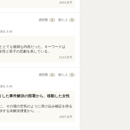
1010
文字
感想数
1
観た人
1
演出
3.00
ととても複雑な内容だった。キーワードは
性と双子の悲劇を表している...
2113
文字
感想数
1
観た人
1
演出
5.00
りした事件解決の部署から、移動した女性
に、その場の空気のように溶け込み確証を得る
する未解決捜査から、...
1007
文字