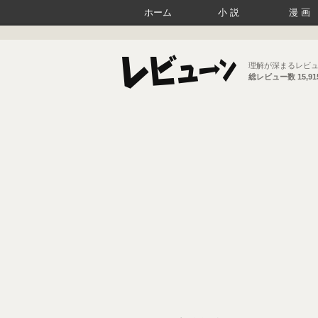
ホーム
小説
漫画
理解が深まるレビ
総レビュー数
15,9