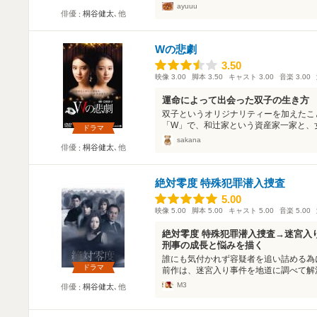
ayuuu
俳優
桐谷健太
､他
Wの悲劇
3.50
3.50
映像
3.00
脚本
3.50
キャスト
3.00
音楽
3.00
運命によって出会った双子の生き方
双子というオリジナリティーを加えたこ
「W」で、和辻家という資産家一家と、女
ドラマ
sakana
俳優
桐谷健太
､他
絶対零度 特殊犯罪潜入捜査
5.00
5.00
映像
5.00
脚本
5.00
キャスト
5.00
音楽
5.00
絶対零度 特殊犯罪潜入捜査→迷宮入
刑事の成長と悩みを描く
誰にも気付かれず容疑者を追い詰める為
ドラマ
前作は、迷宮入り事件を地道に調べて解決
M3
俳優
桐谷健太
､他