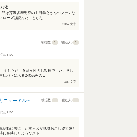
になる
す。私は芹沢多摩男役の山田孝之さんのファンな
ローズは読んだことがな...
2057
文字
感想数
1
観た人
1
演出
3.50
見しましたが、９割女性のお客様でした。そし
地下にある240億円の...
402
文字
リニューアル～
感想数
1
観た人
1
演出
3.50
職活動に失敗した主人公が地域おこし協力隊と
代を映したようなスト...