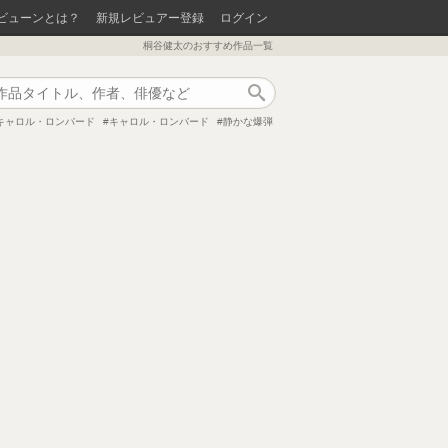
ビューンとは？
新規レビュアー登録
ログイン
桐谷健太のおすすめ作品一覧
作品検索
キャロル・ロンバード
キャロル・ロンバード
静かな爆弾