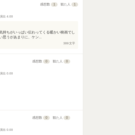
感想数
1
観た人
1
演出
4.00
気持ちがいっぱい伝わってくる暖かい映画でし
思うがあまりに、ケン...
389
文字
感想数
0
観た人
0
演出
0.00
感想数
0
観た人
0
演出
0.00