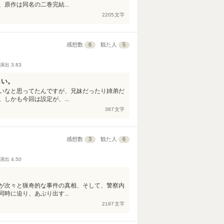
原作は同名の二巻完結...
2205
文字
感想数
6
観た人
5
演出
3.83
しい。
いなと思ってたんですが、兄妹だったり姉弟だ
しかも今回は設定が、...
387
文字
感想数
3
観た人
6
演出
4.50
が次々と猟奇的な事件の真相、そして、警察内
時に迫り、あぶり出す...
2197
文字