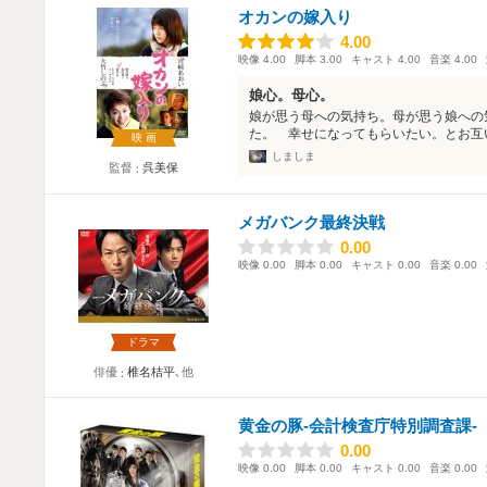
オカンの嫁入り
4.00
4.00
映像
4.00
脚本
3.00
キャスト
4.00
音楽
4.00
娘心。母心。
娘が思う母への気持ち。母が思う娘への
た。 幸せになってもらいたい。とお互い
映画
しましま
監督
呉美保
メガバンク最終決戦
0.00
0.00
映像
0.00
脚本
0.00
キャスト
0.00
音楽
0.00
ドラマ
俳優
椎名桔平
､他
黄金の豚-会計検査庁特別調査課-
0.00
0.00
映像
0.00
脚本
0.00
キャスト
0.00
音楽
0.00