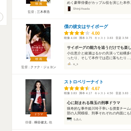
めく豪華俳優がカップル役を演じた本作、
映画
。
Shinji Asada
監督
三木孝浩
作品検索
僕の彼女はサイボーグ
4.00
4.00
映像
4.08
脚本
3.75
キャスト
3.83
音楽
3.58
サイボーグの能力を追うだけでも楽
小出恵介と綾瀬はるかの共演って結構多
ったり、そして本作では恋に落ちたり…。
映画
a_s
監督
クァク・ジェヨン
ストロベリーナイト
4.67
4.67
映像
3.83
脚本
4.17
キャスト
4.50
音楽
3.83
心に刻まれる珠玉の刑事ドラマ
猟奇的な事件姫川玲子率いる捜査チーム
部の人間模様、刑事それぞれの内面にも同
ドラマ
もあん
俳優
桐谷健太
､他