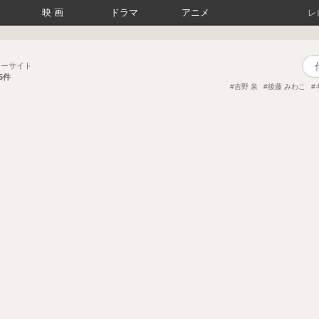
映画
ドラマ
アニメ
レ
ューサイト
15件
吉野 泉
後藤 みわこ