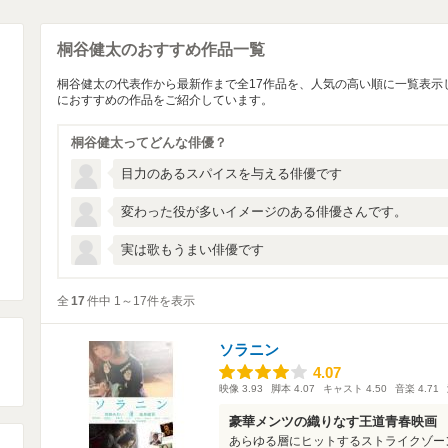
桐谷健太のおすすめ作品一覧
桐谷健太の代表作から最新作まで全17作品を、人気の高い順に一覧表示
におすすめの作品をご紹介しています。
桐谷健太ってどんな俳優？
目力のあるスパイスを与える俳優です
変わった役が多いイメージのある俳優さんです。
実は歌もうまい俳優です
全
17
件中 1～17件を表示
ソラニン
4.07
4.07
映像
3.93
脚本
4.07
キャスト
4.50
音楽
4.71
豪華メンツの織りなす王道青春映画
あらゆる層にヒットするストライクゾー