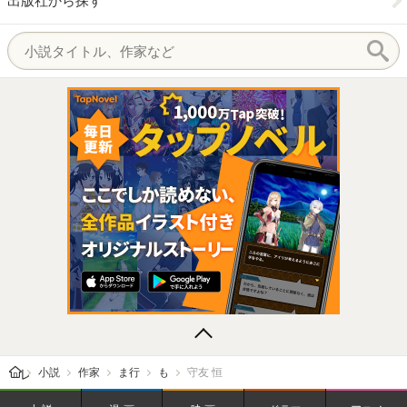
出版社から探す
レビューン トップ
小説
作家
ま行
も
守友 恒