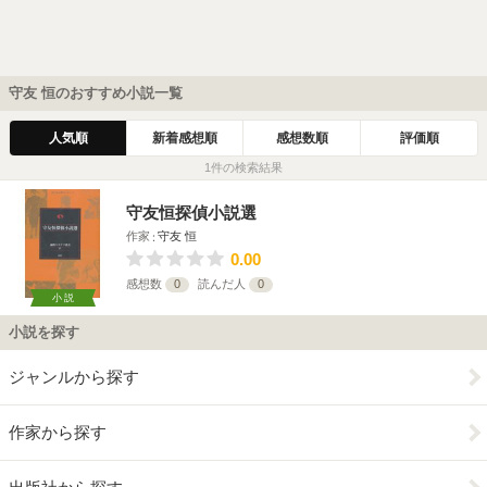
守友 恒のおすすめ小説一覧
人気順
新着感想順
感想数順
評価順
1件の検索結果
守友恒探偵小説選
作家
守友 恒
0.00
感想数
0
読んだ人
0
小説
小説を探す
ジャンルから探す
作家から探す