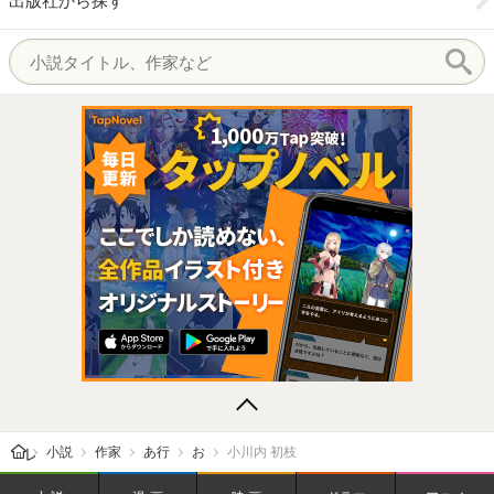
出版社から探す
レビューン トップ
小説
作家
あ行
お
小川内 初枝