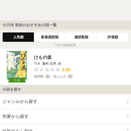
小川内 初枝のおすすめ小説一覧
人気順
新着感想順
感想数順
評価順
1件の検索結果
けもの道
作家
藤村 忠寿､他
0.00
感想数
0
読んだ人
0
小説
小説を探す
ジャンルから探す
作家から探す