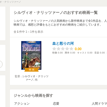
オ・ナリッツァーノ
シルヴィオ・ナリッツァーノのおすすめ映画一覧
シルヴィオ・ナリッツァーノの人気映画から新作映画まで全1作品を、
映画では、感想と評価をもとにおすすめの映画をご紹介しています。
全
1
件中 1～1件を表示
血と怒りの河
0.00
0.00
映像
0.00
脚本
0.00
キャスト
0.00
音楽
0.00
。
作品検索
映画
監督
シルヴィオ・ナリッツ
ァーノ
､他
ジャンルから映画を探す
アクション
恋愛
人間ドラ