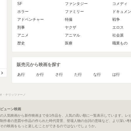
SF
ファンタジー
コメディ
ホラー
ファミリー
ドキュメ
アドベンチャー
特撮
戦争
刑事
ヤクザ
エロス
アニメ
アニマル
社会派
歴史
医療
職業もの
販売元から映画を探す
あ行
か行
さ行
た行
な行
は行
オ・ナリッツァーノ
ビューン映画
の人気映画から新作映画まで全1作品を、人気の高い順に一覧表示しています。レ
制作者の意図や作品の作られた時代背景、登場人物の台詞の意味など、より深い考
その映画をもっと楽しむことができるのではないでしょうか。