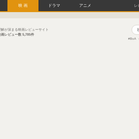
映画
ドラマ
アニメ
レ
理解が深まる映画レビューサイト
映画レビュー数
5,785件
BoA