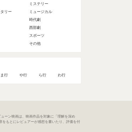
ミステリー
ンタリー
ミュージカル
時代劇
西部劇
スポーツ
その他
ま行
や行
ら行
わ行
ビューン映画は、映画作品を対象に「理解を深め
察をもとにレビュアーが感想を書いたり、評価を付