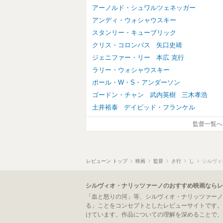
アーノルド・シュワルツェネッガー
アンディ・ウォシャウスキー
スタンリー・キューブリック
クリス・コロンバス
矢口史靖
ジェニファー・リー
本広 克行
ラリー・ウォシャウスキー
ポール・W・S・アンダーソン
ゴードン・チャン
武内英樹
三木孝浩
土井裕泰
デイビッド・フランケル
監督一覧へ
レビューン トップ
映画
監督
さ行
し
シルヴィ
シルヴィオ・ナリッツァーノのおすすめ映画ならレ
「血と怒りの河」等、シルヴィオ・ナリッツァーノ
る」ことをコンセプトとしたレビューサイトです。
けています。作品についての理解を深めることで、