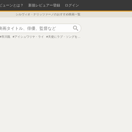
ビューンとは？
新規レビュアー登録
ログイン
シルヴィオ・ナリッツァーノのおすすめ映画一覧
作品検索
市川崑
アイシュワリヤ・ライ
天使にラブ・ソングを…