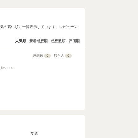
人気の高い順に一覧表示しています。レビューン
人気順
新着感想順
感想数順
評価順
感想数
0
観た人
0
演出
0.00
マ
学園