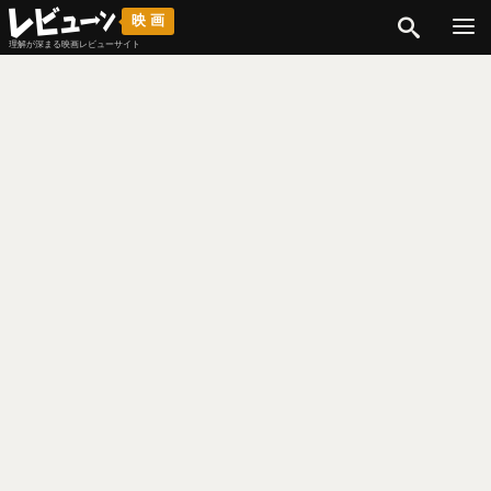
検索
映画
理解が深まる映画レビューサイト