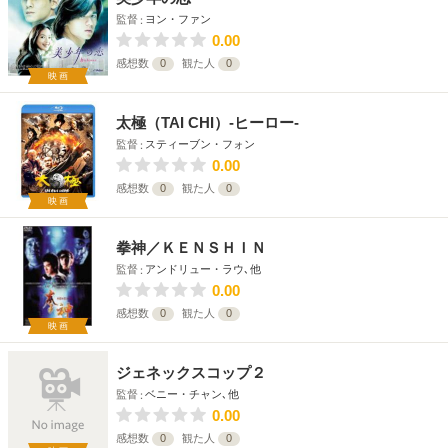
監督
ヨン・ファン
0.00
感想数
0
観た人
0
映画
太極（TAI CHI）-ヒーロー-
監督
スティーブン・フォン
0.00
感想数
0
観た人
0
映画
拳神／ＫＥＮＳＨＩＮ
監督
アンドリュー・ラウ､他
0.00
感想数
0
観た人
0
映画
ジェネックスコップ２
監督
ベニー・チャン､他
0.00
感想数
0
観た人
0