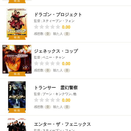
映画
ドラゴン・プロジェクト
監督
スティーブン・フォン
0.00
感想数
0
観た人
0
映画
ジェネックス・コップ
監督
ベニー・チャン
0.00
感想数
0
観た人
0
映画
トランサー 霊幻警察
監督
プーン・キンクワン､他
0.00
感想数
0
観た人
0
映画
エンター・ザ・フェニックス
監督
スティーブン・フォン