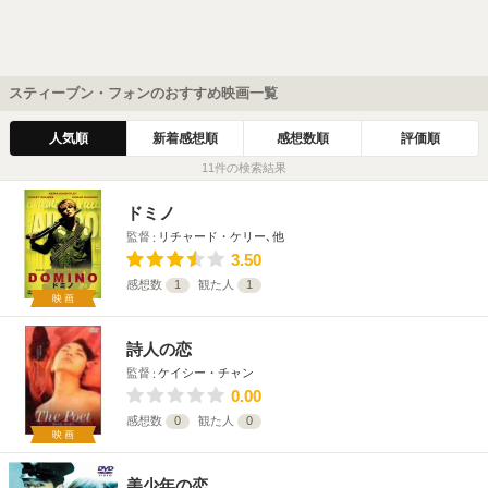
スティーブン・フォンのおすすめ映画一覧
人気順
新着感想順
感想数順
評価順
11件の検索結果
ドミノ
監督
リチャード・ケリー､他
3.50
感想数
1
観た人
1
映画
詩人の恋
監督
ケイシー・チャン
0.00
感想数
0
観た人
0
映画
美少年の恋