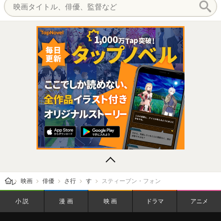
レビューン トップ
映画
俳優
さ行
す
スティーブン・フォン
小説
漫画
映画
ドラマ
アニメ