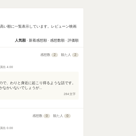
の高い順に一覧表示しています。レビューン映画
人気順
新着感想順
感想数順
評価順
感想数
2
観た人
2
演出
4.00
ので、わりと身近に起こり得るような話です。
なかいないでしょうが...
284
文字
感想数
0
観た人
0
演出
0.00