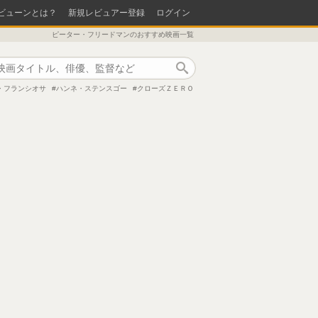
ビューンとは？
新規レビュアー登録
ログイン
ピーター・フリードマンのおすすめ映画一覧
作品検索
・フランシオサ
ハンネ・ステンスゴー
クローズＺＥＲＯ