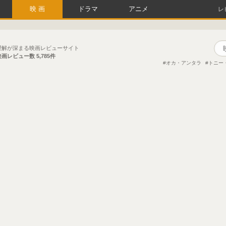
映画
ドラマ
アニメ
レ
理解が深まる映画レビューサイト
映画レビュー数
5,785件
オカ・アンタラ
トニー