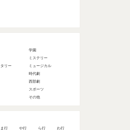
マ
学園
ミステリー
ンタリー
ミュージカル
時代劇
西部劇
スポーツ
その他
ま行
や行
ら行
わ行