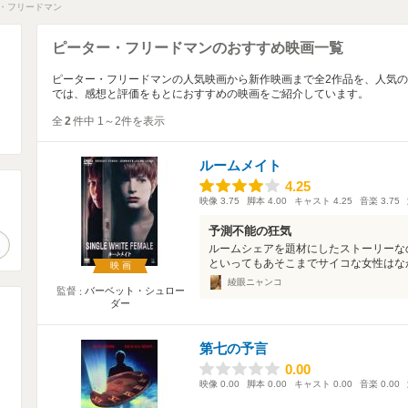
・フリードマン
ピーター・フリードマンのおすすめ映画一覧
ピーター・フリードマンの人気映画から新作映画まで全2作品を、人気
では、感想と評価をもとにおすすめの映画をご紹介しています。
全
2
件中 1～2件を表示
ルームメイト
4.25
4.25
映像
3.75
脚本
4.00
キャスト
4.25
音楽
3.75
。
予測不能の狂気
作品検索
ルームシェアを題材にしたストーリーな
といってもあそこまでサイコな女性はなか
映画
綾眼ニャンコ
監督
バーベット・シュロー
ダー
第七の予言
0.00
0.00
映像
0.00
脚本
0.00
キャスト
0.00
音楽
0.00