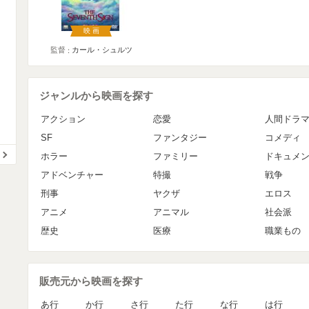
映画
監督
カール・シュルツ
ジャンルから映画を探す
アクション
恋愛
人間ドラ
SF
ファンタジー
コメディ
ホラー
ファミリー
ドキュメ
アドベンチャー
特撮
戦争
刑事
ヤクザ
エロス
アニメ
アニマル
社会派
歴史
医療
職業もの
販売元から映画を探す
あ行
か行
さ行
た行
な行
は行