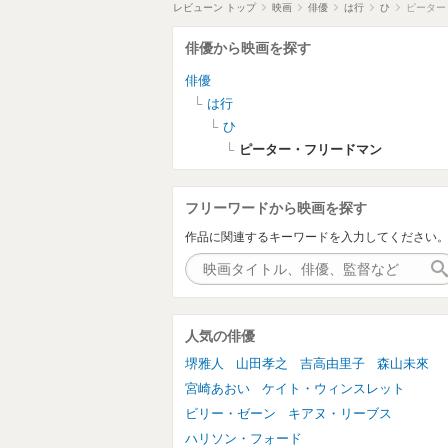
レビューン トップ
映画
俳優
は行
ひ
ピーター
俳優から映画を探す
俳優
は行
ひ
ピーター・フリードマン
フリーワードから映画を探す
作品に関連するキーワードを入力してください
人気の俳優
堺雅人
山田孝之
吉高由里子
森山未來
宮崎あおい
ケイト・ウィンスレット
ビリー・ゼーン
キアヌ・リーブス
ハリソン・フォード