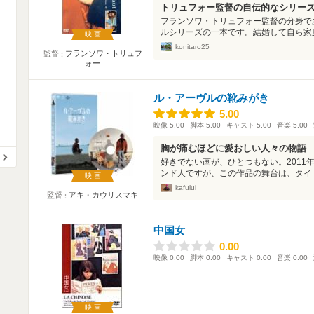
トリュフォー監督の自伝的なシリー
フランソワ・トリュフォー監督の分身で
ルシリーズの一本です。結婚して自ら家庭
映画
konitaro25
監督
フランソワ・トリュフ
ォー
ル・アーヴルの靴みがき
5.00
5.00
映像
5.00
脚本
5.00
キャスト
5.00
音楽
5.00
胸が痛むほどに愛おしい人々の物語
好きでない画が、ひとつもない。2011
ンド人ですが、この作品の舞台は、タイト
映画
kafului
監督
アキ・カウリスマキ
中国女
0.00
0.00
映像
0.00
脚本
0.00
キャスト
0.00
音楽
0.00
映画