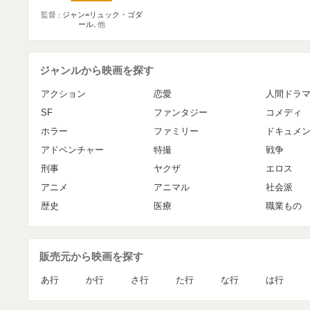
監督
ジャン=リュック・ゴダ
ール
､他
ジャンルから映画を探す
アクション
恋愛
人間ドラ
SF
ファンタジー
コメディ
ホラー
ファミリー
ドキュメ
アドベンチャー
特撮
戦争
刑事
ヤクザ
エロス
アニメ
アニマル
社会派
歴史
医療
職業もの
販売元から映画を探す
あ行
か行
さ行
た行
な行
は行