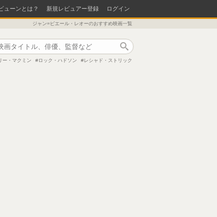
ビューンとは？
新規レビュアー登録
ログイン
ジャン=ピエール・レオーのおすすめ映画一覧
作品検索
リー・マクミン
ロック・ハドソン
レシャド・ストリック