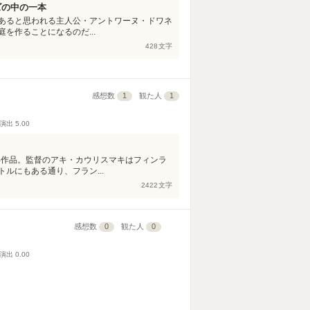
ズの中の一本
あると思われる主人公・アントワーヌ・ドワネ
を作ることになるのだ...
428
文字
感想数
1
観た人
1
演出
5.00
年作品。監督のアキ・カウリスマキはフィンラ
ルにもある通り、フラン...
2422
文字
感想数
0
観た人
0
演出
0.00