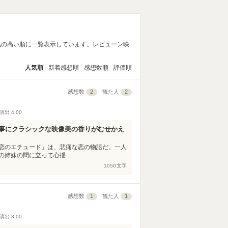
気の高い順に一覧表示しています。レビューン映
人気順
新着感想順
感想数順
評価順
感想数
2
観た人
2
演出
4.00
見事にクラシックな映像美の香りがむせかえ
恋のエチュード」は、悲痛な恋の物語だ。一人
姉妹の間に立って心揺...
1050
文字
感想数
1
観た人
1
演出
3.00