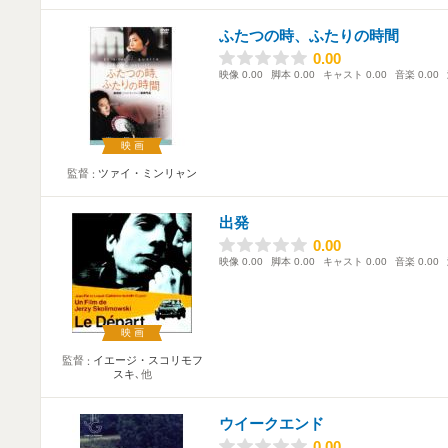
ふたつの時、ふたりの時間
0.00
0.00
映像
0.00
脚本
0.00
キャスト
0.00
音楽
0.00
映画
監督
ツァイ・ミンリャン
出発
0.00
0.00
映像
0.00
脚本
0.00
キャスト
0.00
音楽
0.00
映画
監督
イエージ・スコリモフ
スキ
､他
ウイークエンド
0.00
0.00