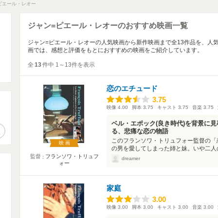
ピエール・レオー
ジャン=ピエール・レオーのおすすめ映画一覧
ジャン=ピエール・レオーの人気映画から新作映画まで全13作品を、人
画では、感想と評価をもとにおすすめの映画をご紹介しています。
全
13
件中 1～13件を表示
恋のエチュード
3.75
3.75
映像
4.00
脚本
3.75
キャスト
3.75
音楽
3.75
。
ベル・エポック(良き時代)を背景に
作品検索
る、悲痛な恋の物語
このフランソワ・トリュフォー監督の「
映画
の男を愛してしまった姉と妹。いや二人の
監督
フランソワ・トリュフ
dreamer
ォー
家庭
3.00
3.00
映像
3.00
脚本
3.00
キャスト
3.00
音楽
3.00