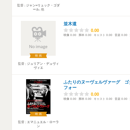
監督
ジャン=リュック・ゴダ
ール
､他
並木道
0.00
0.00
映像
0.00
脚本
0.00
キャスト
0.00
音楽
0.00
映画
監督
ジュリアン・デュヴィ
ヴィエ
ふたりのヌーヴェルヴァーグ ゴ
フォー
0.00
0.00
映像
0.00
脚本
0.00
キャスト
0.00
音楽
0.00
映画
監督
エマニュエル・ローラ
ン