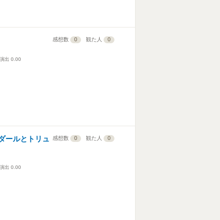
感想数
0
観た人
0
演出
0.00
ダールとトリュ
感想数
0
観た人
0
演出
0.00