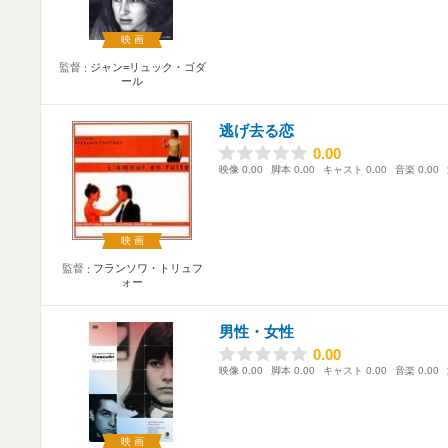
映画
監督
ジャン=リュック・ゴダ
ール
逃げ去る恋
0.00
0.00
映像
0.00
脚本
0.00
キャスト
0.00
音楽
0.00
映画
監督
フランソワ・トリュフ
ォー
男性・女性
0.00
0.00
映像
0.00
脚本
0.00
キャスト
0.00
音楽
0.00
映画