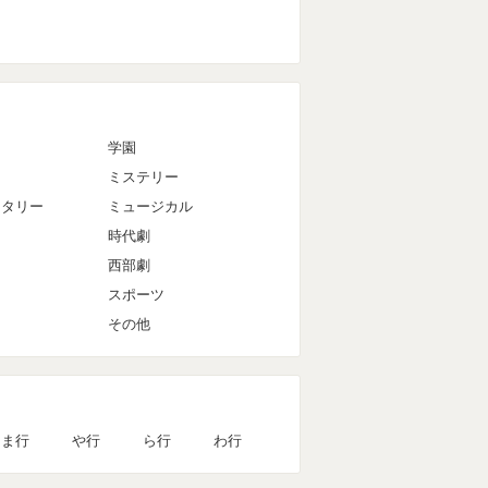
マ
学園
ミステリー
ンタリー
ミュージカル
時代劇
西部劇
スポーツ
その他
ま行
や行
ら行
わ行