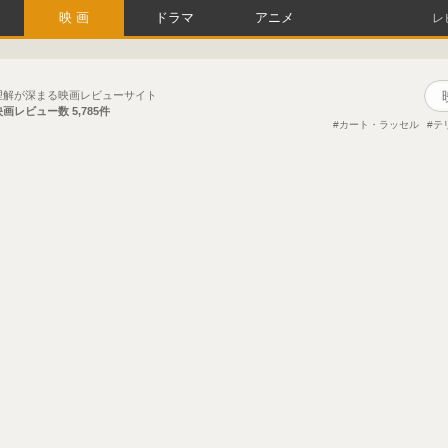
映画
ドラマ
アニメ
レ
理解が深まる映画レビューサイト
映画レビュー数
5,785件
カート・ラッセル
テ