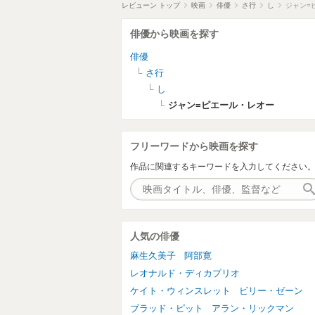
レビューン トップ
映画
俳優
さ行
し
ジャン=
俳優から映画を探す
俳優
さ行
し
ジャン=ピエール・レオー
フリーワードから映画を探す
作品に関連するキーワードを入力してください
人気の俳優
麻生久美子
阿部寛
レオナルド・ディカプリオ
ケイト・ウィンスレット
ビリー・ゼーン
ブラッド・ピット
アラン・リックマン