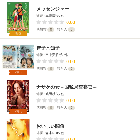
メッセンジャー
監督
馬場康夫､他
0.00
感想数
0
観た人
0
映画
智子と知子
俳優
田中美佐子､他
0.00
感想数
0
観た人
0
ドラマ
ナサケの女～国税局査察官～
俳優
武田鉄矢､他
0.00
感想数
0
観た人
0
ドラマ
おいしい関係
俳優
森本レオ､他
0.00