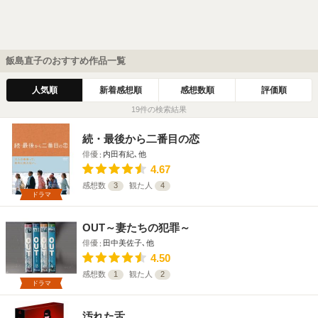
飯島直子のおすすめ作品一覧
人気順
新着感想順
感想数順
評価順
19件の検索結果
続・最後から二番目の恋
俳優
内田有紀､他
4.67
感想数
3
観た人
4
ドラマ
OUT～妻たちの犯罪～
俳優
田中美佐子､他
4.50
感想数
1
観た人
2
ドラマ
汚れた舌