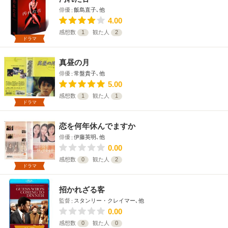
俳優
飯島直子､他
4.00
感想数
1
観た人
2
ドラマ
真昼の月
俳優
常盤貴子､他
5.00
感想数
1
観た人
1
ドラマ
恋を何年休んでますか
俳優
伊藤英明､他
0.00
感想数
0
観た人
2
ドラマ
招かれざる客
監督
スタンリー・クレイマー､他
0.00
感想数
0
観た人
0