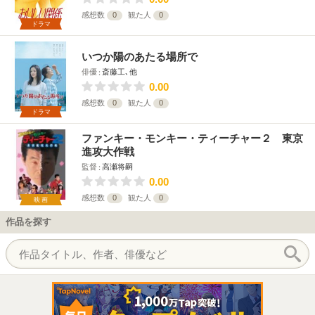
感想数
0
観た人
0
ドラマ
いつか陽のあたる場所で
俳優
斎藤工､他
0.00
感想数
0
観た人
0
ドラマ
ファンキー・モンキー・ティーチャー２ 東京
進攻大作戦
監督
高瀬将嗣
0.00
感想数
0
観た人
0
映画
作品を探す