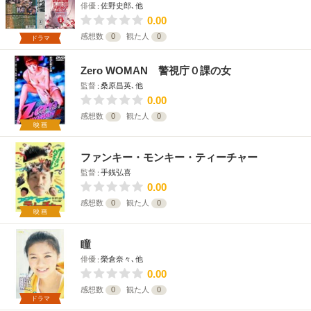
俳優
佐野史郎､他
0.00
感想数
0
観た人
0
ドラマ
Zero WOMAN 警視庁０課の女
監督
桑原昌英､他
0.00
感想数
0
観た人
0
映画
ファンキー・モンキー・ティーチャー
監督
手銭弘喜
0.00
感想数
0
観た人
0
映画
瞳
俳優
榮倉奈々､他
0.00
感想数
0
観た人
0
ドラマ