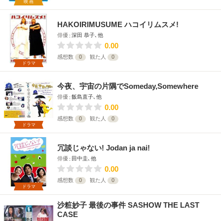
映画
HAKOIRIMUSUME ハコイリムスメ!
俳優
深田 恭子､他
0.00
感想数
0
観た人
0
ドラマ
今夜、宇宙の片隅でSomeday,Somewhere
俳優
飯島直子､他
0.00
感想数
0
観た人
0
ドラマ
冗談じゃない! Jodan ja nai!
俳優
田中圭､他
0.00
感想数
0
観た人
0
ドラマ
沙粧妙子 最後の事件 SASHOW THE LAST
CASE