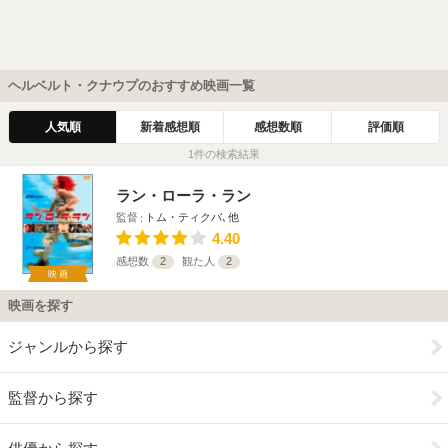
ヘルベルト・クナウプのおすすめ映画一覧
人気順
新着感想順
感想数順
評価順
1件の検索結果
ラン・ローラ・ラン
監督
トム・ティクバ､他
4.40
感想数
2
観た人
2
映画
映画を探す
ジャンルから探す
監督から探す