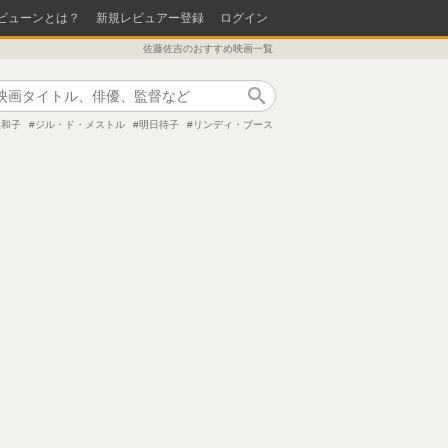
ビューンとは？
新規レビュアー登録
ログイン
佐藤佐吉のおすすめ映画一覧
作品検索
美和子
ジル・ド・メストル
明日待子
リンディ・ブース