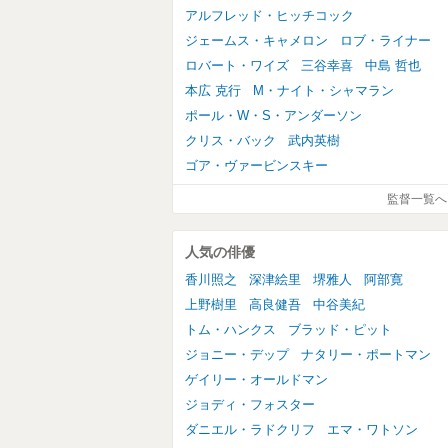
アルフレッド・ヒッチコック
ジェームス・キャメロン
ロブ・ライナー
ロバート・ワイズ
三谷幸喜
中島 哲也
本広 克行
M・ナイト・シャマラン
ポール・W・S・アンダーソン
クリス・バック
武内英樹
ゴア・ヴァービンスキー
監督一覧へ
人気の俳優
香川照之
深津絵里
堺雅人
阿部寛
上野樹里
高良健吾
中谷美紀
トム・ハンクス
ブラッド・ピット
ジョニー・デップ
ナタリー・ポートマン
ゲイリー・オールドマン
ジョディ・フォスター
ダニエル・ラドクリフ
エマ・ワトソン