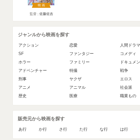
映画
監督
佐藤佐吉
ジャンルから映画を探す
アクション
恋愛
人間ドラ
SF
ファンタジー
コメディ
ホラー
ファミリー
ドキュメ
アドベンチャー
特撮
戦争
刑事
ヤクザ
エロス
アニメ
アニマル
社会派
歴史
医療
職業もの
販売元から映画を探す
あ行
か行
さ行
た行
な行
は行