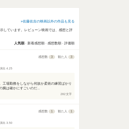
佐藤佐吉の映画以外の作品も見る
表示しています。レビューン映画では、感想と評
人気順
新着感想順
感想数順
評価順
感想数
3
観た人
3
演出
4.25
。工場勤務をしながら何故か柔術の練習ばかり
腕は確かにすごいのだ...
282
文字
感想数
1
観た人
1
演出
3.50