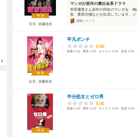
マンガが原作の裏社会系ドラマ
本田優貴さん原作の同名のマンガを、桐
奈、豊原功補などが出演しています。ジャ
映画
綾眼ニャンコ
監督
佐藤佐吉
平凡ポンチ
0.00
0.00
映像
0.00
脚本
0.00
キャスト
0.00
音楽
0.00
映画
監督
佐藤佐吉
半分処女とゼロ男
0.00
0.00
映像
0.00
脚本
0.00
キャスト
0.00
音楽
0.00
映画