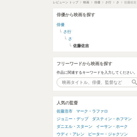
レビューン トップ
映画
俳優
さ行
さ
佐藤佐吉
俳優から映画を探す
俳優
さ行
さ
佐藤佐吉
フリーワードから映画を探す
作品に関連するキーワードを入力してください
人気の監督
佐藤浩市
マーク・ラファロ
ジョニー・デップ
ダスティン・ホフマン
ダニエル・スターン
イーサン・ホーク
ウディ・アレン
ピーター・ジャクソン