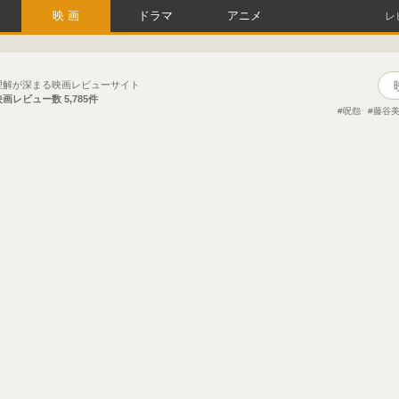
映画
ドラマ
アニメ
レ
理解が深まる映画レビューサイト
映画レビュー数
5,785件
呪怨
藤谷