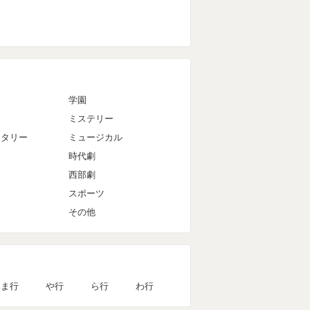
マ
学園
ミステリー
ンタリー
ミュージカル
時代劇
西部劇
スポーツ
その他
ま行
や行
ら行
わ行