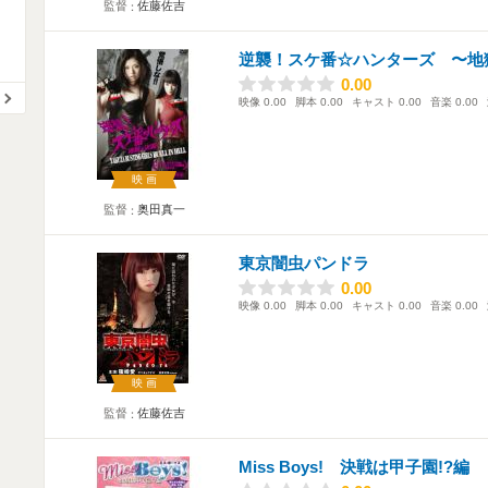
監督
佐藤佐吉
逆襲！スケ番☆ハンターズ 〜地
0.00
0.00
映像
0.00
脚本
0.00
キャスト
0.00
音楽
0.00
映画
監督
奥田真一
東京闇虫パンドラ
0.00
0.00
映像
0.00
脚本
0.00
キャスト
0.00
音楽
0.00
映画
監督
佐藤佐吉
Miss Boys! 決戦は甲子園!?編