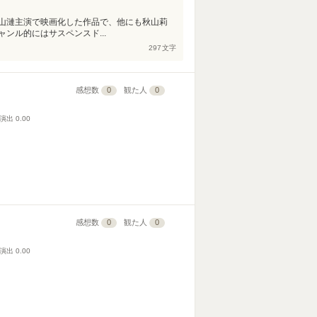
山漣主演で映画化した作品で、他にも秋山莉
ンル的にはサスペンスド...
297
文字
感想数
0
観た人
0
演出
0.00
感想数
0
観た人
0
演出
0.00