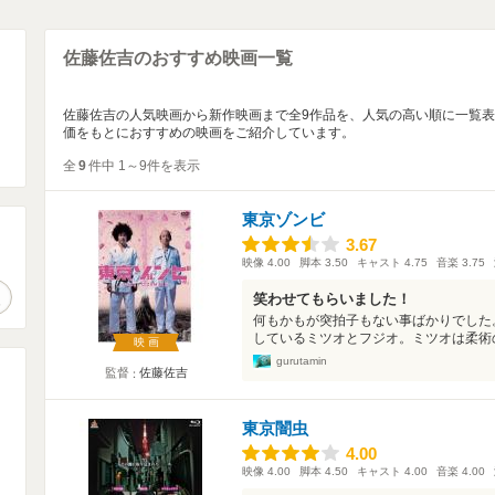
佐藤佐吉のおすすめ映画一覧
佐藤佐吉の人気映画から新作映画まで全9作品を、人気の高い順に一覧
価をもとにおすすめの映画をご紹介しています。
全
9
件中 1～9件を表示
東京ゾンビ
3.67
3.67
。
映像
4.00
脚本
3.50
キャスト
4.75
音楽
3.75
作品検索
笑わせてもらいました！
何もかもが突拍子もない事ばかりでした
しているミツオとフジオ。ミツオは柔術の
映画
gurutamin
監督
佐藤佐吉
東京闇虫
4.00
4.00
映像
4.00
脚本
4.50
キャスト
4.00
音楽
4.00