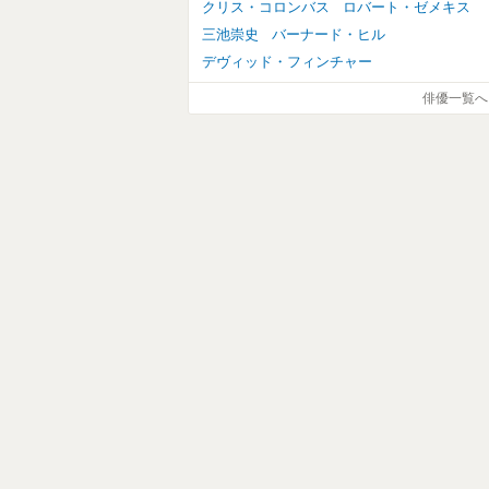
クリス・コロンバス
ロバート・ゼメキス
三池崇史
バーナード・ヒル
デヴィッド・フィンチャー
俳優一覧へ