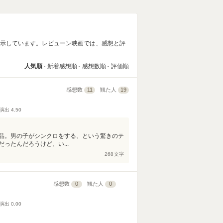
表示しています。レビューン映画では、感想と評
人気順
新着感想順
感想数順
評価順
感想数
11
観た人
19
演出
4.50
品。男の子がシンクロをする、という驚きのテ
ったんだろうけど、い...
268
文字
感想数
0
観た人
0
演出
0.00