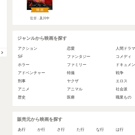
映画
監督
及川中
ジャンルから映画を探す
アクション
恋愛
人間ドラ
SF
ファンタジー
コメディ
ホラー
ファミリー
ドキュメ
アドベンチャー
特撮
戦争
刑事
ヤクザ
エロス
アニメ
アニマル
社会派
歴史
医療
職業もの
販売元から映画を探す
あ行
か行
さ行
た行
な行
は行