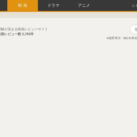
映画
ドラマ
アニメ
レ
理解が深まる映画レビューサイト
映画レビュー数
5,785件
蔵野孝洋
鈴木希