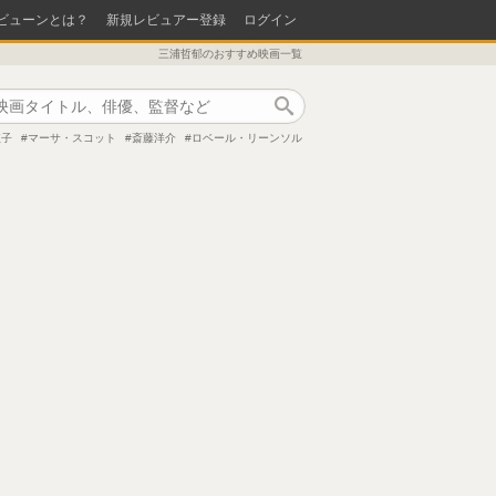
ビューンとは？
新規レビュアー登録
ログイン
三浦哲郁のおすすめ映画一覧
作品検索
依子
マーサ・スコット
斎藤洋介
ロベール・リーンソル