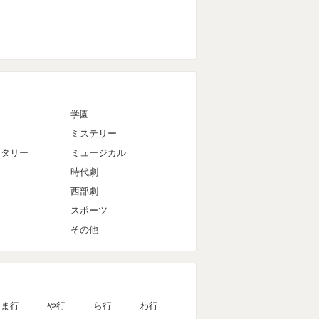
マ
学園
ミステリー
ンタリー
ミュージカル
時代劇
西部劇
スポーツ
その他
ま行
や行
ら行
わ行