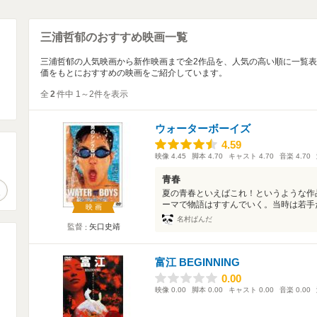
三浦哲郁のおすすめ映画一覧
三浦哲郁の人気映画から新作映画まで全2作品を、人気の高い順に一覧
価をもとにおすすめの映画をご紹介しています。
全
2
件中 1～2件を表示
ウォーターボーイズ
4.59
4.59
映像
4.45
脚本
4.70
キャスト
4.70
音楽
4.70
。
青春
作品検索
夏の青春といえばこれ！というような作
ーマで物語はすすんでいく。当時は若手だ
映画
名村ぱんだ
監督
矢口史靖
富江 BEGINNING
0.00
0.00
映像
0.00
脚本
0.00
キャスト
0.00
音楽
0.00