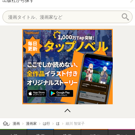
出版社から探す
レビューン トップ
漫画
漫画家
は行
ほ
細川 智栄子