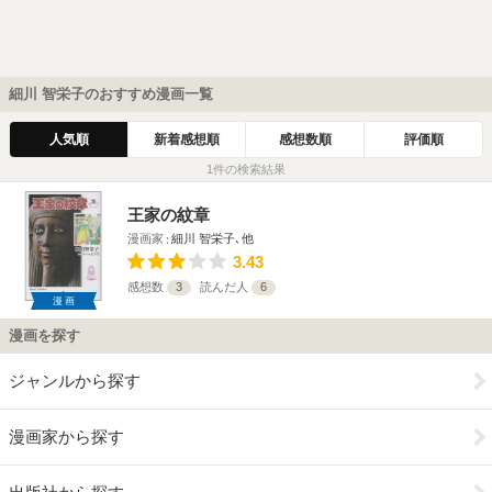
細川 智栄子のおすすめ漫画一覧
人気順
新着感想順
感想数順
評価順
1件の検索結果
王家の紋章
漫画家
細川 智栄子､他
3.43
感想数
3
読んだ人
6
漫画
漫画を探す
ジャンルから探す
漫画家から探す