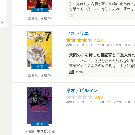
手に入れた力右腕が寄生生物に食われて
と思っていた「力」を手に入れ、新一はサ
漫画
漫画家
岩明 均
ヒストリエ
4.50
4.50
画力
4.50
ストーリー
4.50
キャラクター
4.50
天賦の才を持った書記官と二重人格
「バルバロイ」と見なされた強烈な幼年
書記官エウメネスの幼年期は、まさに悲愴
漫画
sasta
漫画家
岩明 均
ネオデビルマン
0.00
0.00
画力
0.00
ストーリー
0.00
キャラクター
0.00
漫画
漫画家
安彦良和
､他