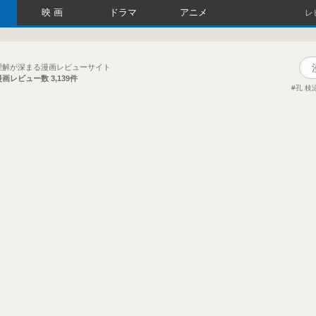
映画
ドラマ
アニメ
レ
理解が深まる漫画レビューサイト
漫画レビュー数
3,139件
孔 枝