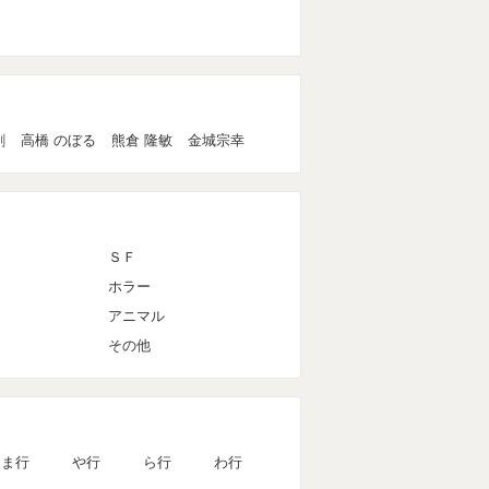
創
高橋 のぼる
熊倉 隆敏
金城宗幸
ＳＦ
ホラー
アニマル
その他
ま行
や行
ら行
わ行