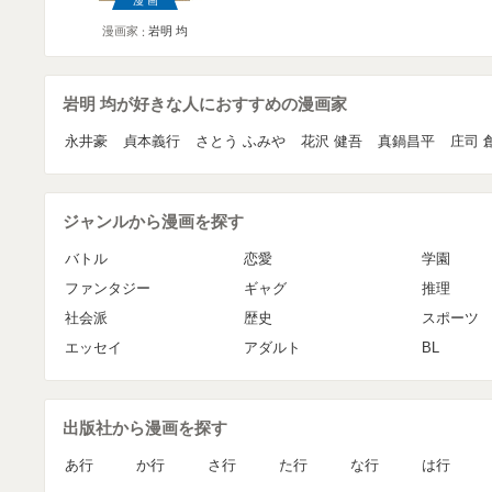
漫画
漫画家
岩明 均
岩明 均が好きな人におすすめの漫画家
永井豪
貞本義行
さとう ふみや
花沢 健吾
真鍋昌平
庄司 
ジャンルから漫画を探す
バトル
恋愛
学園
ファンタジー
ギャグ
推理
社会派
歴史
スポーツ
エッセイ
アダルト
BL
出版社から漫画を探す
あ行
か行
さ行
た行
な行
は行