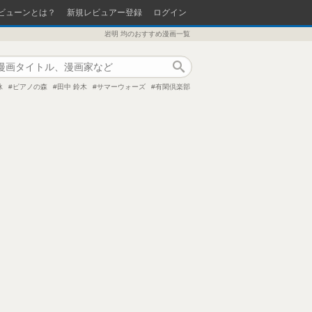
ビューンとは？
新規レビュアー登録
ログイン
岩明 均のおすすめ漫画一覧
作品検索
泳
ピアノの森
田中 鈴木
サマーウォーズ
有閑倶楽部