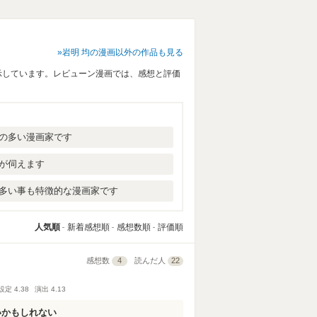
岩明 均の漫画以外の作品も見る
示しています。レビューン漫画では、感想と評価
の多い漫画家です
が伺えます
多い事も特徴的な漫画家です
人気順
新着感想順
感想数順
評価順
感想数
4
読んだ人
22
設定
4.38
演出
4.13
いかもしれない