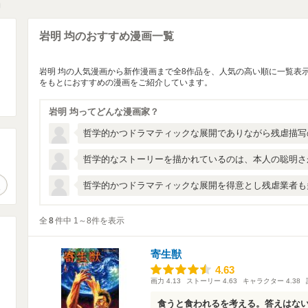
均
岩明 均のおすすめ漫画一覧
岩明 均の人気漫画から新作漫画まで全8作品を、人気の高い順に一覧表
をもとにおすすめの漫画をご紹介しています。
岩明 均ってどんな漫画家？
哲学的かつドラマティックな展開でありながら残虐描写
哲学的なストーリーを描かれているのは、本人の聡明さ
。
作品検索
哲学的かつドラマティックな展開を得意とし残虐業者も
全
8
件中 1～8件を表示
寄生獣
4.63
4.63
画力
4.13
ストーリー
4.63
キャラクター
4.38
食うと食われるを考える。答えはな