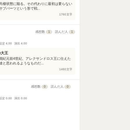
共棲状態に陥る。その代わりに最初は要らない
ブパーツという形で戦...
1760
文字
感想数
1
読んだ人
1
設定
4.00
演出
4.00
の大王
期紀元前4世紀、アレクサンドロス王に仕えた
と思われるようなものだ...
1460
文字
感想数
0
読んだ人
0
設定
0.00
演出
0.00