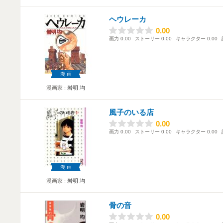
ヘウレーカ
0.00
0.00
画力
0.00
ストーリー
0.00
キャラクター
0.00
漫画
漫画家
岩明 均
風子のいる店
0.00
0.00
画力
0.00
ストーリー
0.00
キャラクター
0.00
漫画
漫画家
岩明 均
骨の音
0.00
0.00