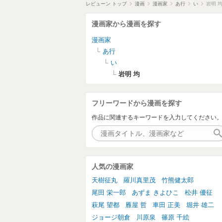
レビューン トップ
漫画
漫画家
あ行
い
岩明 
漫画家から漫画を探す
漫画家
あ行
い
岩明 均
フリーワードから漫画を探す
作品に関連するキーワードを入力してください
人気の漫画家
天樹征丸
羅川真里茂
竹熊健太郎
尾田 栄一郎
あずま きよひこ
松井 優征
萩尾 望都
雁屋 哲
車田 正美
堀井 雄二
ジョージ朝倉
川原泉
篠原 千絵