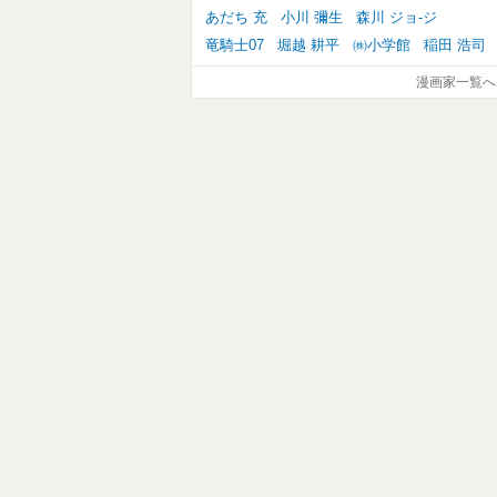
あだち 充
小川 彌生
森川 ジョ-ジ
竜騎士07
堀越 耕平
㈱小学館
稲田 浩司
漫画家一覧へ