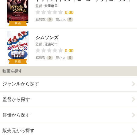
監督
安里麻里
0.00
感想数
0
観た人
0
映画
シムソンズ
監督
佐藤祐市
0.00
感想数
0
観た人
0
映画
映画を探す
ジャンルから探す
監督から探す
俳優から探す
販売元から探す