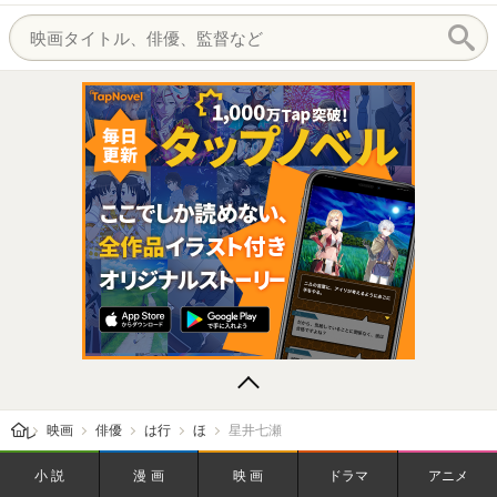
レビューン トップ
映画
俳優
は行
ほ
星井七瀬
小説
漫画
映画
ドラマ
アニメ