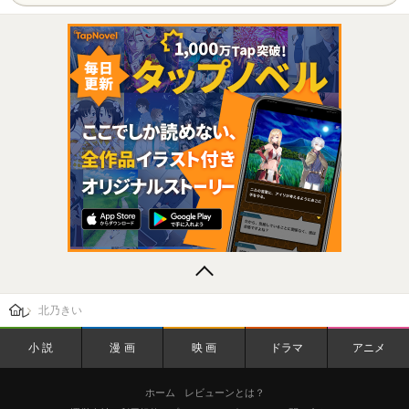
レビューン トップ
北乃きい
小説
漫画
映画
ドラマ
アニメ
ホーム
レビューンとは？