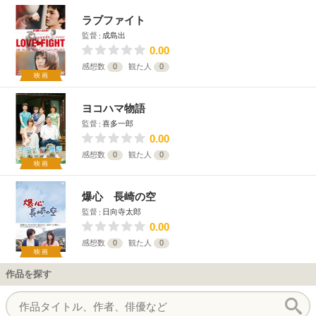
ラブファイト
監督
成島出
0.00
感想数
0
観た人
0
映画
ヨコハマ物語
監督
喜多一郎
0.00
感想数
0
観た人
0
映画
爆心 長崎の空
監督
日向寺太郎
0.00
感想数
0
観た人
0
映画
作品を探す