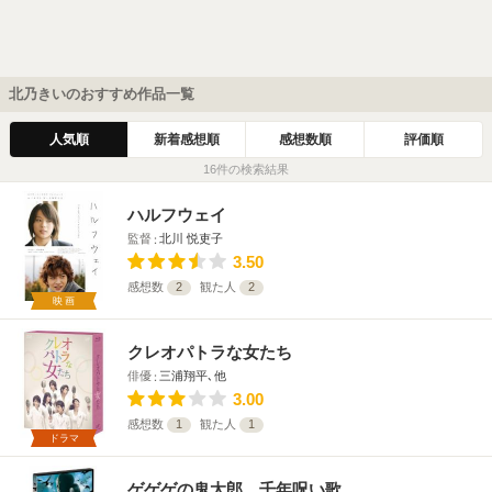
北乃きいのおすすめ作品一覧
人気順
新着感想順
感想数順
評価順
16件の検索結果
ハルフウェイ
監督
北川 悦吏子
3.50
感想数
2
観た人
2
映画
クレオパトラな女たち
俳優
三浦翔平､他
3.00
感想数
1
観た人
1
ドラマ
ゲゲゲの鬼太郎 千年呪い歌