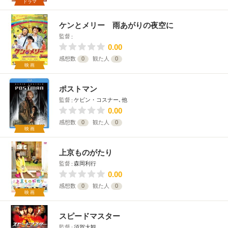
ドラマ
ケンとメリー 雨あがりの夜空に
監督
0.00
感想数
0
観た人
0
映画
ポストマン
監督
ケビン・コスナー､他
0.00
感想数
0
観た人
0
映画
上京ものがたり
監督
森岡利行
0.00
感想数
0
観た人
0
映画
スピードマスター
監督
須賀大観