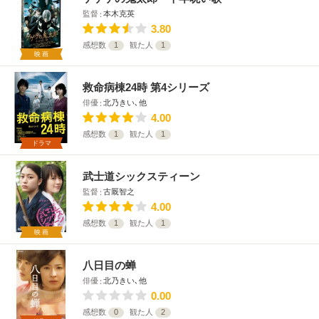
監督
本木克英
3.80
感想数
1
観た人
1
映画
救命病棟24時 第4シリーズ
俳優
北乃きい､他
4.00
感想数
1
観た人
1
ドラマ
武士道シックスティーン
監督
古厩智之
4.00
感想数
1
観た人
1
映画
八日目の蝉
俳優
北乃きい､他
0.00
感想数
0
観た人
2