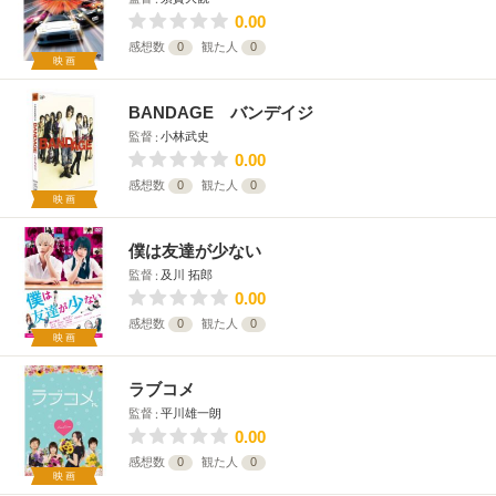
0.00
感想数
0
観た人
0
映画
BANDAGE バンデイジ
監督
小林武史
0.00
感想数
0
観た人
0
映画
僕は友達が少ない
監督
及川 拓郎
0.00
感想数
0
観た人
0
映画
ラブコメ
監督
平川雄一朗
0.00
感想数
0
観た人
0
映画