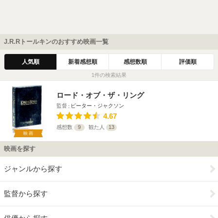
J.R.Rトールキンのおすすめ映画一覧
人気順
新着感想順
感想数順
評価順
1件の検索結果
ロード・オブ・ザ・リング
監督
ピーター・ジャクソン
4.67
感想数
9
観た人
13
映画
映画を探す
ジャンルから探す
監督から探す