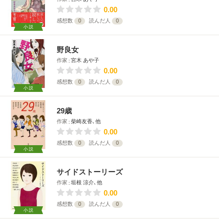
0.00
感想数
0
読んだ人
0
小説
野良女
作家
宮木 あや子
0.00
感想数
0
読んだ人
0
小説
29歳
作家
柴崎友香､他
0.00
感想数
0
読んだ人
0
小説
サイドストーリーズ
作家
垣根 涼介､他
0.00
感想数
0
読んだ人
0
小説