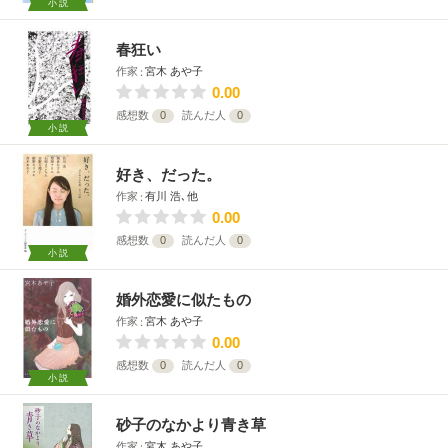
小説
春狂い
作家
宮木 あや子
0.00
感想数
0
読んだ人
0
小説
好き、だった。
作家
有川 浩､他
0.00
感想数
0
読んだ人
0
小説
婚外恋愛に似たもの
作家
宮木 あや子
0.00
感想数
0
読んだ人
0
小説
砂子のなかより青き草
作家
宮木 あや子