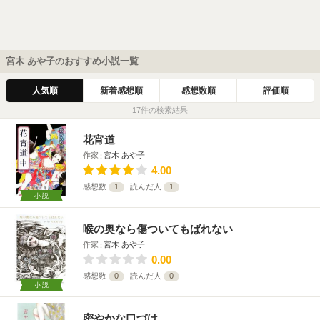
宮木 あや子のおすすめ小説一覧
人気順
新着感想順
感想数順
評価順
17件の検索結果
花宵道
作家
宮木 あや子
4.00
感想数
1
読んだ人
1
小説
喉の奥なら傷ついてもばれない
作家
宮木 あや子
0.00
感想数
0
読んだ人
0
小説
密やかな口づけ