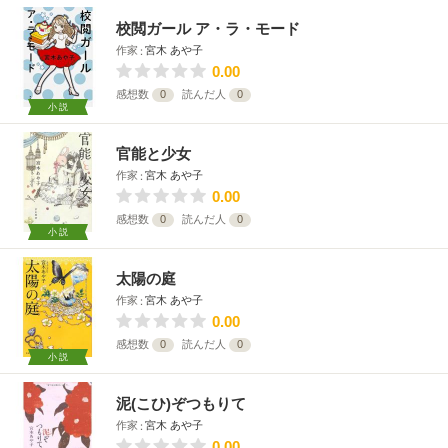
校閲ガール ア・ラ・モード
作家
宮木 あや子
0.00
感想数
0
読んだ人
0
小説
官能と少女
作家
宮木 あや子
0.00
感想数
0
読んだ人
0
小説
太陽の庭
作家
宮木 あや子
0.00
感想数
0
読んだ人
0
小説
泥(こひ)ぞつもりて
作家
宮木 あや子
0.00