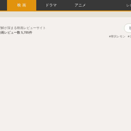
映画
ドラマ
アニメ
レ
理解が深まる映画レビューサイト
映画レビュー数
5,785件
華沢レモン