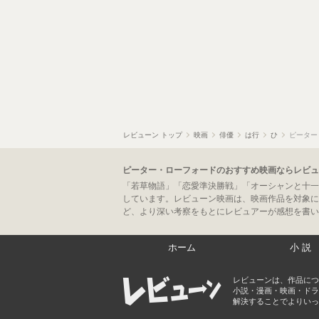
レビューン トップ
映画
俳優
は行
ひ
ピーター
ピーター・ローフォードのおすすめ映画ならレビュ
「若草物語」「恋愛準決勝戦」「オーシャンと十一
しています。レビューン映画は、映画作品を対象に
ど、より深い考察をもとにレビュアーが感想を書い
ホーム
小説
レビューンは、作品につ
小説・漫画・映画・ドラ
解決することでよりいっ