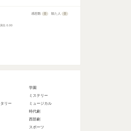
感想数
0
観た人
0
演出
0.00
マ
学園
ミステリー
ンタリー
ミュージカル
時代劇
西部劇
スポーツ