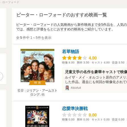
・ローフォード
ピーター・ローフォードのおすすめ映画一覧
ピーター・ローフォードの人気映画から新作映画まで全5作品を、人気
では、感想と評価をもとにおすすめの映画をご紹介しています。
全
5
件中 1～5件を表示
若草物語
4.00
4.00
映像
4.00
脚本
3.50
キャスト
4.00
音楽
3.50
。
児童文学の名作を豪華キャストで映
作品検索
ルイザ・メイ・オルコット原作のアメリ
した作品。過去にも何回か映像化されてい
映画
Alicefull
監督
ジリアン・アームスト
ロング
､他
恋愛準決勝戦
0.00
0.00
映像
0.00
脚本
0.00
キャスト
0.00
音楽
0.00