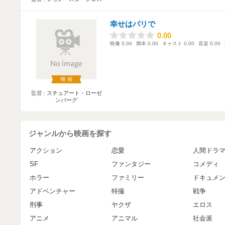
幸せはパリで
0.00
0.00
映像
0.00
脚本
0.00
キャスト
0.00
音楽
0.00
映画
監督
スチュアート・ローゼ
ンバーグ
ジャンルから映画を探す
アクション
恋愛
人間ドラ
SF
ファンタジー
コメディ
ホラー
ファミリー
ドキュメ
アドベンチャー
特撮
戦争
刑事
ヤクザ
エロス
アニメ
アニマル
社会派