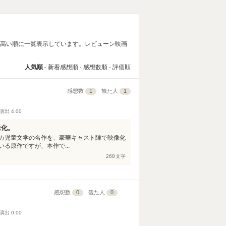
の高い順に一覧表示しています。レビューン映画
人気順
新着感想順
感想数順
評価順
感想数
1
観た人
1
演出
4.00
像化。
カ児童文学の名作を、豪華キャスト陣で映像化
る原作ですが、本作で...
268
文字
感想数
0
観た人
0
演出
0.00