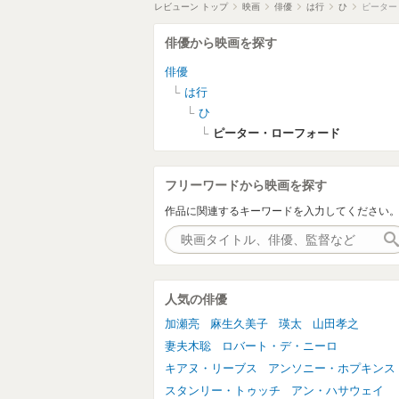
レビューン トップ
映画
俳優
は行
ひ
ピーター
俳優から映画を探す
俳優
は行
ひ
ピーター・ローフォード
フリーワードから映画を探す
作品に関連するキーワードを入力してください
人気の俳優
加瀬亮
麻生久美子
瑛太
山田孝之
妻夫木聡
ロバート・デ・ニーロ
キアヌ・リーブス
アンソニー・ホプキンス
スタンリー・トゥッチ
アン・ハサウェイ