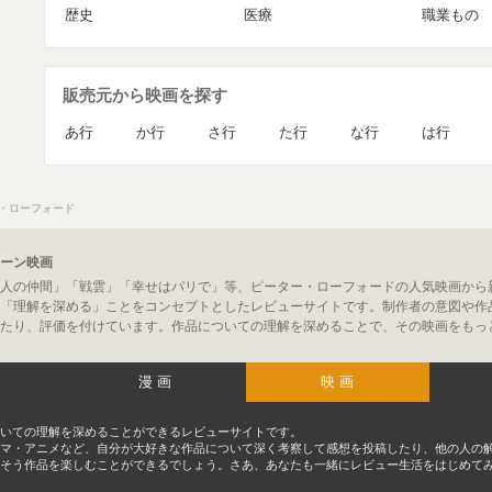
歴史
医療
職業もの
販売元から映画を探す
あ行
か行
さ行
た行
な行
は行
・ローフォード
ーン映画
人の仲間」「戦雲」「幸せはパリで」等、ピーター・ローフォードの人気映画から
「理解を深める」ことをコンセプトとしたレビューサイトです。制作者の意図や作
たり、評価を付けています。作品についての理解を深めることで、その映画をもっ
漫画
映画
いての理解を深めることができるレビューサイトです。
マ・アニメなど、自分が大好きな作品について深く考察して感想を投稿したり、他の人の
そう作品を楽しむことができるでしょう。さあ、あなたも一緒にレビュー生活をはじめて