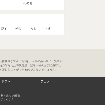
その他
ま行
や行
ら行
わ行
新作映画まで全5作品を、人気の高い順に一覧表示
品の作られた時代背景、登場人物の台詞の意味な
と楽しむことができるのではないでしょうか。
ドラマ
アニメ
解釈を読んで疑問を
みませんか？