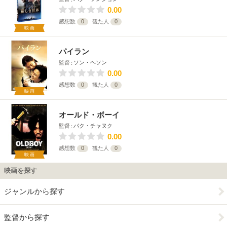
0.00
感想数
0
観た人
0
映画
パイラン
監督
ソン・ヘソン
0.00
感想数
0
観た人
0
映画
オールド・ボーイ
監督
パク・チャヌク
0.00
感想数
0
観た人
0
映画
映画を探す
ジャンルから探す
監督から探す