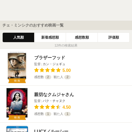
チェ・ミンシクのおすすめ映画一覧
人気順
新着感想順
感想数順
評価順
12件の検索結果
ブラザーフッド
監督
カン・ジェギュ
5.00
感想数
2
観た人
2
映画
親切なクムジャさん
監督
パク・チャヌク
4.50
感想数
1
観た人
1
映画
LUCY／ルーシー