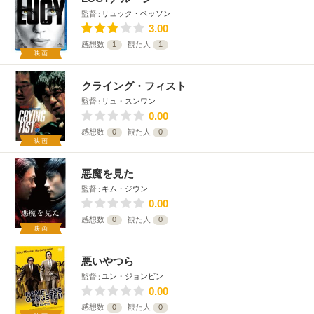
監督
リュック・ベッソン
3.00
感想数
1
観た人
1
映画
クライング・フィスト
監督
リュ・スンワン
0.00
感想数
0
観た人
0
映画
悪魔を見た
監督
キム・ジウン
0.00
感想数
0
観た人
0
映画
悪いやつら
監督
ユン・ジョンビン
0.00
感想数
0
観た人
0