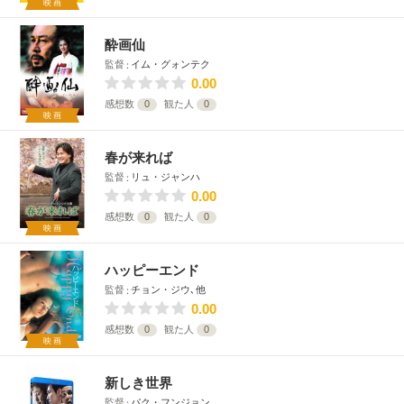
映画
酔画仙
監督
イム・グォンテク
0.00
感想数
0
観た人
0
映画
春が来れば
監督
リュ・ジャンハ
0.00
感想数
0
観た人
0
映画
ハッピーエンド
監督
チョン・ジウ､他
0.00
感想数
0
観た人
0
映画
新しき世界
監督
パク・フンジョン