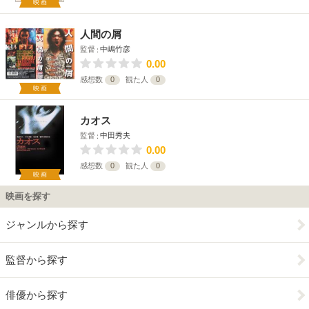
映画
人間の屑
監督
中嶋竹彦
0.00
感想数
0
観た人
0
映画
カオス
監督
中田秀夫
0.00
感想数
0
観た人
0
映画
映画を探す
ジャンルから探す
監督から探す
俳優から探す