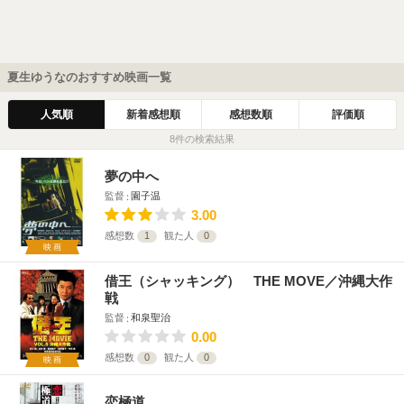
夏生ゆうなのおすすめ映画一覧
人気順
新着感想順
感想数順
評価順
8件の検索結果
夢の中へ
監督
園子温
3.00
感想数
1
観た人
0
映画
借王（シャッキング） THE MOVE／沖縄大作
戦
監督
和泉聖治
0.00
感想数
0
観た人
0
映画
恋極道