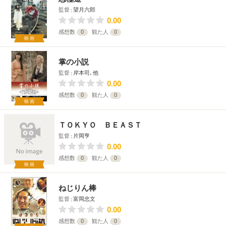
監督
望月六郎
0.00
感想数
0
観た人
0
映画
掌の小説
監督
岸本司､他
0.00
感想数
0
観た人
0
映画
ＴＯＫＹＯ ＢＥＡＳＴ
監督
片岡亨
0.00
感想数
0
観た人
0
映画
ねじりん棒
監督
富岡忠文
0.00
感想数
0
観た人
0