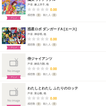
声優
麻上洋子､他
0.00
感想数
0
観た人
0
アニメ
惑星ロボ ダンガードA [エース]
声優
神谷明､他
0.00
感想数
0
観た人
0
アニメ
侍ジャイアンツ
声優
納谷六朗､他
0.00
感想数
0
観た人
0
アニメ
わたしとわたし ふたりのロッテ
声優
富山敬､他
0.00
感想数
0
観た人
0