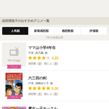
吉田理保子のおすすめアニメ一覧
人気順
新着感想順
感想数順
評価順
7件の検索結果
ママは小学4年生
声優
高乃麗､他
4.25
感想数
2
観た人
3
アニメ
六三四の剣
声優
渕崎ゆり子､他
5.00
感想数
1
観た人
1
アニメ
魔女っ子チックル