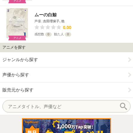
アニメ
ムーの白鯨
声優
吉田理保子､他
0.00
感想数
0
観た人
0
アニメ
アニメを探す
ジャンルから探す
声優から探す
販売元から探す