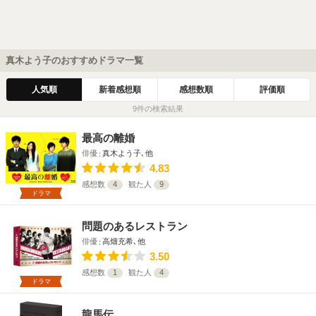
真木よう子のおすすめドラマ一覧
人気順
新着感想順
感想数順
評価順
9件の検索結果
最高の離婚
俳優
真木よう子､他
4.83
感想数
4
観た人
9
ドラマ
問題のあるレストラン
俳優
高畑充希､他
3.50
感想数
1
観た人
4
ドラマ
龍馬伝