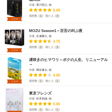
俳優
香川照之､他
5.00
感想数
1
観た人
3
ドラマ
MOZU Season1～百舌の叫ぶ夜
俳優
生瀬勝久､他
4.75
感想数
2
観た人
3
ドラマ
遅咲きのヒマワリ～ボクの人生、リニューアル
～
俳優
桐谷健太､他
4.00
感想数
1
観た人
1
ドラマ
東京フレンズ
俳優
松本莉緒､他
5.00
感想数
1
観た人
1