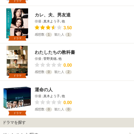
ドラマ
カレ、夫、男友達
俳優
真木よう子､他
3.50
感想数
1
観た人
1
ドラマ
わたしたちの教科書
俳優
菅野美穂､他
0.00
感想数
0
観た人
2
ドラマ
運命の人
俳優
真木よう子､他
0.00
感想数
0
観た人
0
ドラマ
ドラマを探す