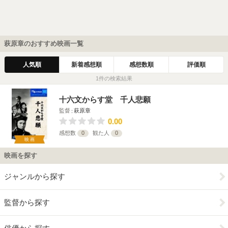
萩原章のおすすめ映画一覧
人気順
新着感想順
感想数順
評価順
1件の検索結果
十六文からす堂 千人悲願
監督
萩原章
0.00
感想数
0
観た人
0
映画
映画を探す
ジャンルから探す
監督から探す