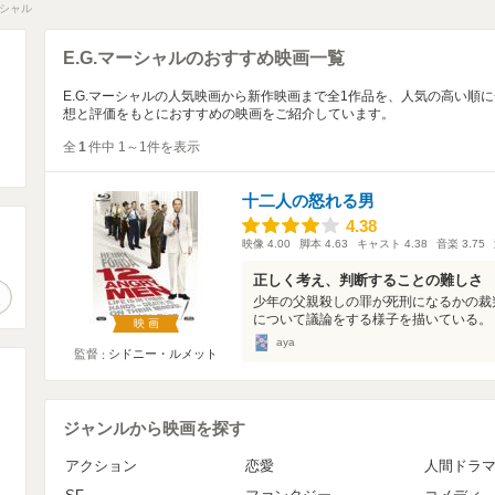
ーシャル
E.G.マーシャルのおすすめ映画一覧
E.G.マーシャルの人気映画から新作映画まで全1作品を、人気の高い順
想と評価をもとにおすすめの映画をご紹介しています。
全
1
件中 1～1件を表示
十二人の怒れる男
4.38
4.38
映像
4.00
脚本
4.63
キャスト
4.38
音楽
3.75
。
正しく考え、判断することの難しさ
作品検索
少年の父親殺しの罪が死刑になるかの裁
について議論をする様子を描いている。１
映画
aya
監督
シドニー・ルメット
ジャンルから映画を探す
アクション
恋愛
人間ドラ