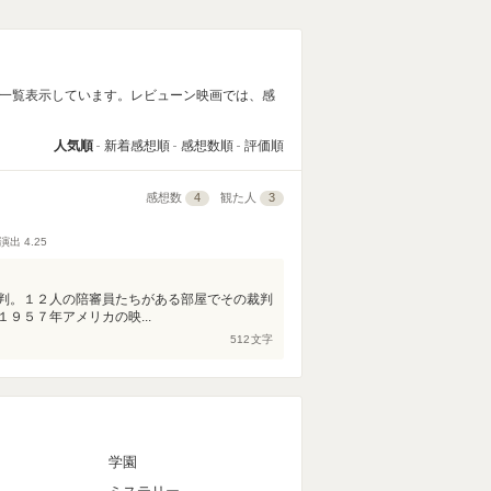
に一覧表示しています。レビューン映画では、感
人気順
新着感想順
感想数順
評価順
感想数
4
観た人
3
演出
4.25
判。１２人の陪審員たちがある部屋でその裁判
９５７年アメリカの映...
512
文字
マ
学園