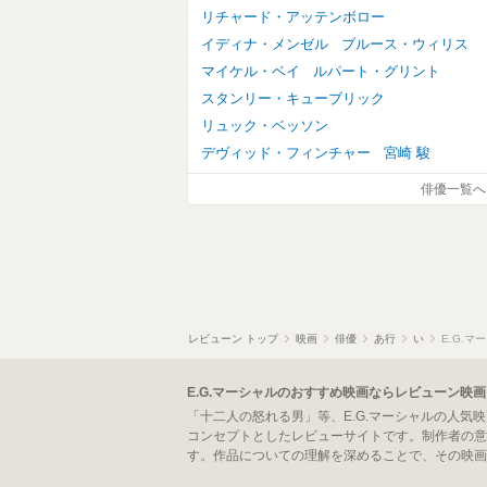
リチャード・アッテンボロー
イディナ・メンゼル
ブルース・ウィリス
マイケル・ベイ
ルパート・グリント
スタンリー・キューブリック
リュック・ベッソン
デヴィッド・フィンチャー
宮崎 駿
俳優一覧へ
レビューン トップ
映画
俳優
あ行
い
E.G.マ
E.G.マーシャルのおすすめ映画ならレビューン映画
「十二人の怒れる男」等、E.G.マーシャルの人
コンセプトとしたレビューサイトです。制作者の意
す。作品についての理解を深めることで、その映画