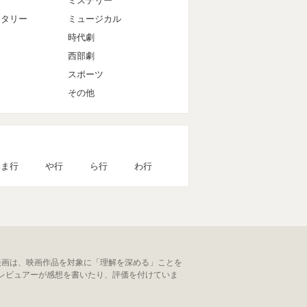
ミステリー
ンタリー
ミュージカル
時代劇
西部劇
スポーツ
その他
ま行
や行
ら行
わ行
映画は、映画作品を対象に「理解を深める」ことを
レビュアーが感想を書いたり、評価を付けていま