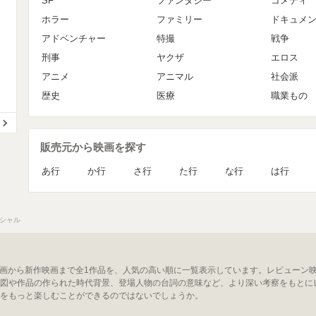
SF
ファンタジー
コメディ
ホラー
ファミリー
ドキュメ
アドベンチャー
特撮
戦争
刑事
ヤクザ
エロス
アニメ
アニマル
社会派
歴史
医療
職業もの
販売元から映画を探す
あ行
か行
さ行
た行
な行
は行
ーシャル
気映画から新作映画まで全1作品を、人気の高い順に一覧表示しています。レビューン
図や作品の作られた時代背景、登場人物の台詞の意味など、より深い考察をもとに
をもっと楽しむことができるのではないでしょうか。