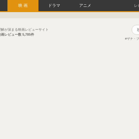
映画
ドラマ
アニメ
レ
理解が深まる映画レビューサイト
映画レビュー数
5,785件
ザナ・