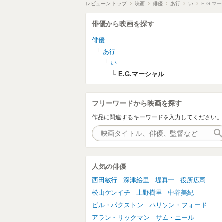
レビューン トップ
映画
俳優
あ行
い
E.G.マ
俳優から映画を探す
俳優
あ行
い
E.G.マーシャル
フリーワードから映画を探す
作品に関連するキーワードを入力してください
人気の俳優
西田敏行
深津絵里
堤真一
役所広司
松山ケンイチ
上野樹里
中谷美紀
ビル・パクストン
ハリソン・フォード
アラン・リックマン
サム・ニール