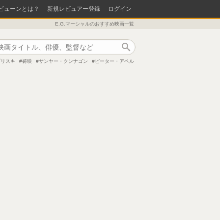
ビューンとは？
新規レビュアー登録
ログイン
E.G.マーシャルのおすすめ映画一覧
作品検索
ブリスキ
祷映
サンヤー・クンナゴン
ピーター・アペル