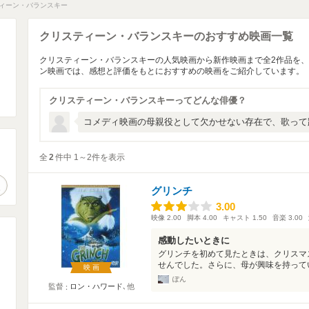
ィーン・バランスキー
クリスティーン・バランスキーのおすすめ映画一覧
クリスティーン・バランスキーの人気映画から新作映画まで全2作品を
ン映画では、感想と評価をもとにおすすめの映画をご紹介しています。
クリスティーン・バランスキーってどんな俳優？
コメディ映画の母親役として欠かせない存在で、歌って
全
2
件中 1～2件を表示
。
作品検索
グリンチ
3.00
3.00
映像
2.00
脚本
4.00
キャスト
1.50
音楽
3.00
感動したいときに
グリンチを初めて見たときは、クリスマ
せんでした。さらに、母が興味を持ってい
映画
ぽん
監督
ロン・ハワード
､他