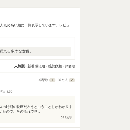
、人気の高い順に一覧表示しています。レビュー
踊れる多才な女優。
人気順
新着感想順
感想数順
評価順
感想数
1
観た人
2
演出
3.50
スの時期の映画だろうということしかわかりま
たので、その流れで見...
573
文字