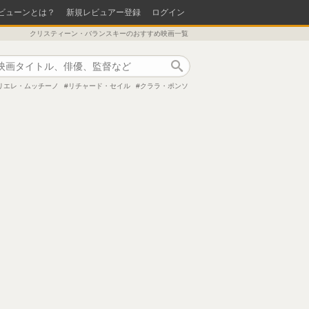
ビューンとは？
新規レビュアー登録
ログイン
クリスティーン・バランスキーのおすすめ映画一覧
作品検索
リエレ・ムッチーノ
リチャード・セイル
クララ・ポンソ