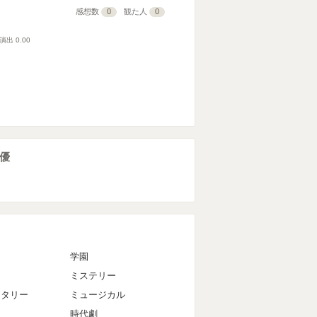
感想数
0
観た人
0
演出
0.00
優
マ
学園
ミステリー
ンタリー
ミュージカル
時代劇