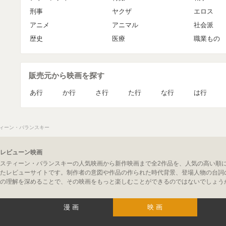
刑事
ヤクザ
エロス
アニメ
アニマル
社会派
歴史
医療
職業もの
販売元から映画を探す
あ行
か行
さ行
た行
な行
は行
ィーン・バランスキー
レビューン映画
スティーン・バランスキーの人気映画から新作映画まで全2作品を、人気の高い順
たレビューサイトです。制作者の意図や作品の作られた時代背景、登場人物の台詞
の理解を深めることで、その映画をもっと楽しむことができるのではないでしょう
漫画
映画