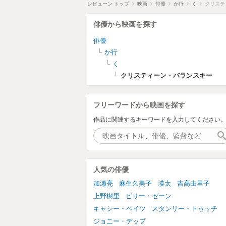
レビューン トップ
映画
俳優
か行
く
クリステ
俳優から映画を探す
俳優
か行
く
クリスティーン・バランスキー
フリーワードから映画を探す
作品に関連するキーワードを入力してください
人気の俳優
加瀬亮
麻生久美子
瑛太
吉高由里子
上野樹里
ビリー・ゼーン
キャシー・ベイツ
スタンリー・トゥッチ
ジョニー・デップ