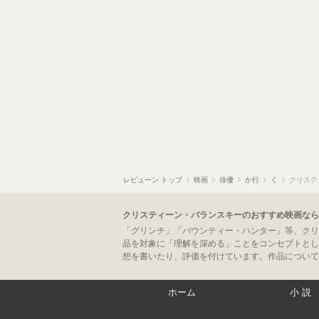
レビューン トップ
映画
俳優
か行
く
クリステ
クリスティーン・バランスキーのおすすめ映画なら
「グリンチ」「バウンティー・ハンター」等、クリ
品を対象に「理解を深める」ことをコンセプトとし
想を書いたり、評価を付けています。作品について
ホーム
小説