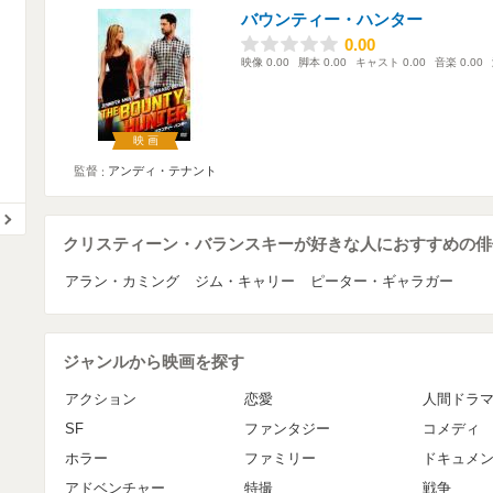
バウンティー・ハンター
0.00
0.00
映像
0.00
脚本
0.00
キャスト
0.00
音楽
0.00
映画
監督
アンディ・テナント
クリスティーン・バランスキーが好きな人におすすめの俳
アラン・カミング
ジム・キャリー
ピーター・ギャラガー
ジャンルから映画を探す
アクション
恋愛
人間ドラ
SF
ファンタジー
コメディ
ホラー
ファミリー
ドキュメ
アドベンチャー
特撮
戦争