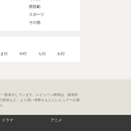
西部劇
スポーツ
その他
ま行
や行
ら行
わ行
に一覧表示しています。レビューン映画は、映画作
の意味など、より深い考察をもとにレビュアーが感
か。
ドラマ
アニメ