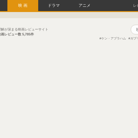
映画
ドラマ
アニメ
レ
理解が深まる映画レビューサイト
映画レビュー数
5,785件
ケン・アブラハム
ガブ