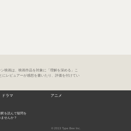
ーン映画は、映画作品を対象に「理解を深める」こ
とにレビュアーが感想を書いたり、評価を付けてい
ドラマ
アニメ
解釈を読んで疑問を
みませんか？
© 2013 Type Bee Inc.