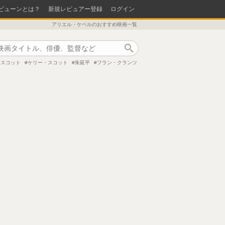
ビューンとは？
新規レビュアー登録
ログイン
アリエル・ケベルのおすすめ映画一覧
作品検索
・スコット
ケリー・スコット
朱延平
フラン・クランツ