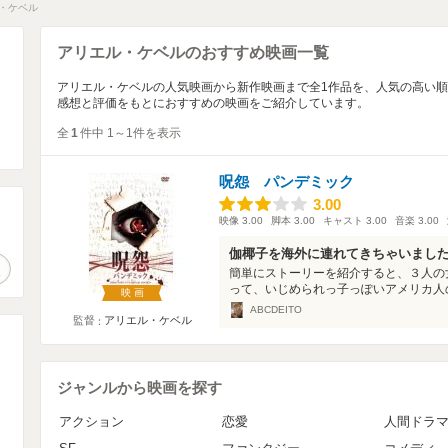
・ケベル
アリエル・ケベルのおすすめ映画一覧
アリエル・ケベルの人気映画から新作映画まで全1作品を、人気の高い
感想と評価をもとにおすすめの映画をご紹介しています。
全
1
件中 1～1件を表示
呪怨 パンデミック
3.00
3.00
映像
3.00
脚本
3.00
キャスト
3.00
音楽
3.00
。
伽椰子を海外に連れてきちゃいまし
作品検索
簡単にストーリーを紹介すると、３人の
って、いじめられっ子っぽいアメリカ人の
映画
ABCDEITO
監督
アリエル・ケベル
ジャンルから映画を探す
アクション
恋愛
人間ドラ