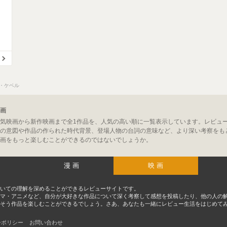
・ケベル
画
気映画から新作映画まで全1作品を、人気の高い順に一覧表示しています。レビュ
の意図や作品の作られた時代背景、登場人物の台詞の意味など、より深い考察をも
画をもっと楽しむことができるのではないでしょうか。
漫画
映画
いての理解を深めることができるレビューサイトです。
マ・アニメなど、自分が大好きな作品について深く考察して感想を投稿したり、他の人の
そう作品を楽しむことができるでしょう。さあ、あなたも一緒にレビュー生活をはじめて
ーポリシー
お問い合わせ