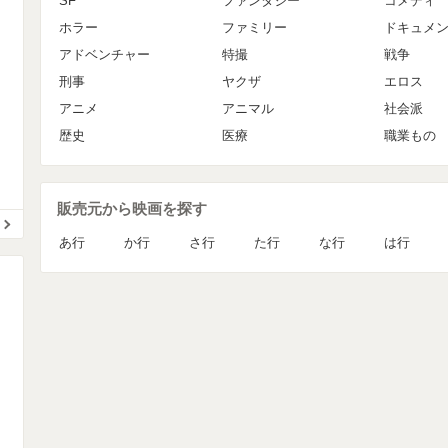
SF
ファンタジー
コメディ
ホラー
ファミリー
ドキュメ
アドベンチャー
特撮
戦争
刑事
ヤクザ
エロス
アニメ
アニマル
社会派
歴史
医療
職業もの
販売元から映画を探す
あ行
か行
さ行
た行
な行
は行