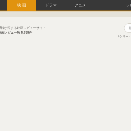
映画
ドラマ
アニメ
レ
理解が深まる映画レビューサイト
映画レビュー数
5,785件
ケリー