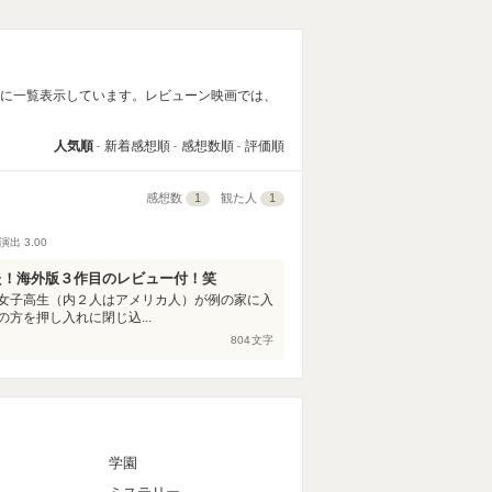
順に一覧表示しています。レビューン映画では、
人気順
新着感想順
感想数順
評価順
感想数
1
観た人
1
演出
3.00
た！海外版３作目のレビュー付！笑
女子高生（内２人はアメリカ人）が例の家に入
方を押し入れに閉じ込...
804
文字
マ
学園