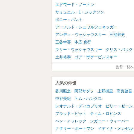
エドワード・ノートン
サミュエル・L・ジャクソン
ボニー・ハント
アーノルド・シュワルツェネッガー
アンディ・ウォシャウスキー
三池崇史
三谷幸喜
本広 克行
ラリー・ウォシャウスキー
クリス・バック
土井裕泰
ゴア・ヴァービンスキー
監督一覧へ
人気の俳優
香川照之
阿部サダヲ
上野樹里
高良健吾
中谷美紀
トム・ハンクス
レオナルド・ディカプリオ
ビリー・ゼーン
ブラッド・ピット
ティム・ロビンス
ベン・アフレック
シガニー・ウィーバー
ナタリー・ポートマン
イディナ・メンゼル