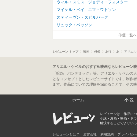
ウィル・スミス
ジョディ・フォスター
マイケル・ベイ
エマ・ワトソン
スティーヴン・スピルバーグ
リュック・ベッソン
俳優一覧へ
レビューン トップ
映画
俳優
あ行
あ
アリエル
アリエル・ケベルのおすすめ映画ならレビューン映
「呪怨 パンデミック」等、アリエル・ケベルの人
とをコンセプトとしたレビューサイトです。制作者
ます。作品についての理解を深めることで、その映
ホーム
小説
レビューンは、作品につ
小説・漫画・映画・ドラ
解決することでよりいっ
レビューンとは？
運営会社
利用規約
プライバシ