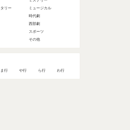
ミステリー
ンタリー
ミュージカル
時代劇
西部劇
スポーツ
その他
ま行
や行
ら行
わ行