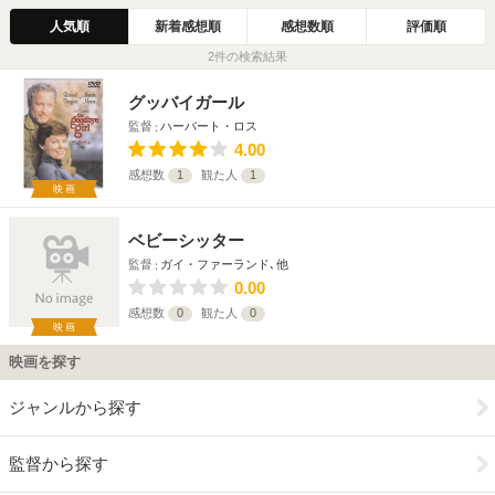
人気順
新着感想順
感想数順
評価順
2件の検索結果
グッバイガール
監督
ハーバート・ロス
4.00
感想数
1
観た人
1
映画
ベビーシッター
監督
ガイ・ファーランド､他
0.00
感想数
0
観た人
0
映画
映画を探す
ジャンルから探す
監督から探す