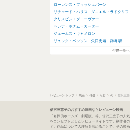
ローレンス・フィッシュバーン
リチャード・ハリス
ダニエル・ラドクリフ
クリスピン・グローヴァー
ヘレナ・ボナム・カーター
ジェームス・キャメロン
リュック・ベッソン
矢口史靖
宮崎 駿
俳優一覧へ
レビューン トップ
映画
俳優
な行
の
信沢三恵
信沢三恵子のおすすめ映画ならレビューン映画
「名探偵ホームズ 劇場版」等、信沢三恵子の人気
をコンセプトとしたレビューサイトです。制作者の
す。作品についての理解を深めることで、その映画