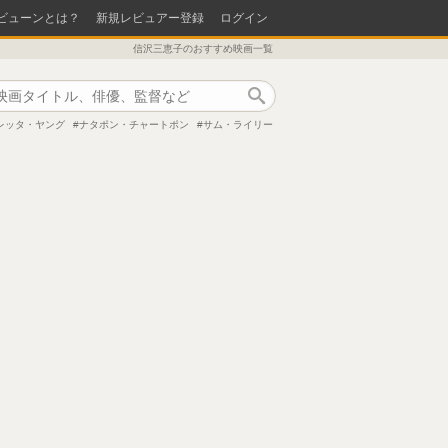
ビューンとは？
新規レビュアー登録
ログイン
信沢三恵子のおすすめ映画一覧
作品検索
レッタ・ヤング
ナタポン・チャートポン
サム・ライリー