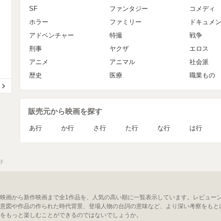
SF
ファンタジー
コメディ
ホラー
ファミリー
ドキュメ
アドベンチャー
特撮
戦争
刑事
ヤクザ
エロス
アニメ
アニマル
社会派
歴史
医療
職業もの
販売元から映画を探す
あ行
か行
さ行
た行
な行
は行
子
映画から新作映画まで全1作品を、人気の高い順に一覧表示しています。レビュー
意図や作品の作られた時代背景、登場人物の台詞の意味など、より深い考察をもと
をもっと楽しむことができるのではないでしょうか。