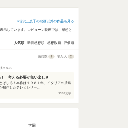
信沢三恵子の映画以外の作品も見る
覧表示しています。レビューン映画では、感想と
人気順
新着感想順
感想数順
評価順
感想数
1
観た人
2
演出
5.00
品！ 考える必要が無い楽しさ
とばしる！本作は１９８１年、イタリアの放送
制作したテレビシリー...
3388
文字
マ
学園