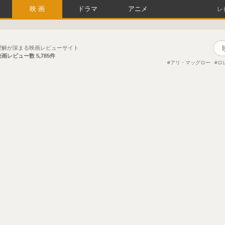
映画
ドラマ
アニメ
レ
理解が深まる映画レビューサイト
映画レビュー数
5,785件
アリ・マッグロー
ロ