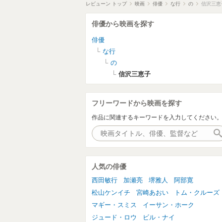
レビューン トップ
映画
俳優
な行
の
信沢三恵
俳優から映画を探す
俳優
な行
の
信沢三恵子
フリーワードから映画を探す
作品に関連するキーワードを入力してください
人気の俳優
西田敏行
加瀬亮
堺雅人
阿部寛
松山ケンイチ
宮崎あおい
トム・クルーズ
マギー・スミス
イーサン・ホーク
ジュード・ロウ
ビル・ナイ