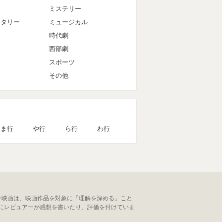
ミステリー
ンタリー
ミュージカル
時代劇
西部劇
スポーツ
その他
ま行
や行
ら行
わ行
ン映画は、映画作品を対象に「理解を深める」こと
にレビュアーが感想を書いたり、評価を付けていま