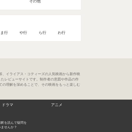
その他
ま行
や行
ら行
わ行
等、イライアス・コティーズの人気映画から新作映
したレビューサイトです。制作者の意図や作品の作
ての理解を深めることで、その映画をもっと楽しむ
ドラマ
アニメ
解釈を読んで疑問を
みませんか？