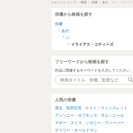
レビューン トップ
映画
俳優
あ行
い
イライア
俳優から映画を探す
俳優
あ行
い
イライアス・コティーズ
フリーワードから映画を探す
作品に関連するキーワードを入力してください
人気の俳優
瑛太
役所広司
ケイト・ウィンスレット
アンソニー・ホプキンス
サム・ニール
マギー・スミス
シガニー・ウィーバー
ゲイリー・オールドマン