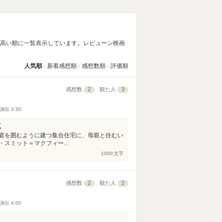
の高い順に一覧表示しています。レビューン映画
人気順
新着感想順
感想数順
評価順
感想数
2
観た人
3
演出
3.50
点
庭を囲むように建つ集合住宅に、母親と住むい
スミット＝マクフィー...
1000
文字
感想数
2
観た人
2
演出
4.00