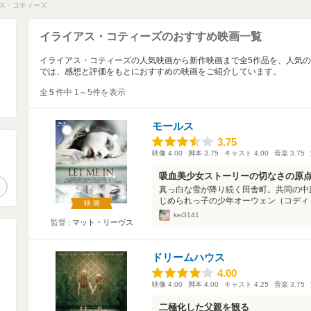
ス・コティーズ
イライアス・コティーズのおすすめ映画一覧
イライアス・コティーズの人気映画から新作映画まで全5作品を、人気
では、感想と評価をもとにおすすめの映画をご紹介しています。
全
5
件中 1～5件を表示
モールス
3.75
3.75
映像
4.00
脚本
3.75
キャスト
4.00
音楽
3.75
。
吸血美少女ストーリーの切なさの原
作品検索
真っ白な雪が降り続く田舎町。共同の中
じめられっ子の少年オーウェン（コディ・
映画
kei3141
監督
マット・リーヴス
ドリームハウス
4.00
4.00
映像
4.00
脚本
4.00
キャスト
4.25
音楽
3.75
二極化した父親を観る