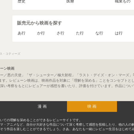
歴史
医療
職業もの
販売元から映画を探す
あ行
か行
さ行
た行
な行
は行
ス・コティーズ
ーン映画
ー／悪の天使」「ザ・シューター／極大射程」「ラスト・デイズ・オン・マーズ」
ます。レビューン映画は、映画作品を対象に「理解を深める」ことをコンセプトと
深い考察をもとにレビュアーが感想を書いたり、評価を付けています。作品につい
漫画
映画
いての理解を深めることができるレビューサイトです。
マ・アニメなど、自分が大好きな作品について深く考察して感想を投稿したり、他の人の
そう作品を楽しむことができるでしょう。さあ、あなたも一緒にレビュー生活をはじめて