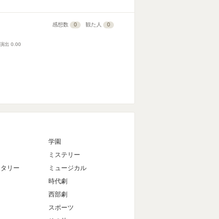
感想数
0
観た人
0
演出
0.00
マ
学園
ミステリー
ンタリー
ミュージカル
時代劇
西部劇
スポーツ