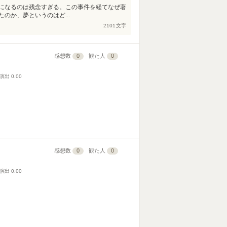
になるのは残念すぎる。この事件を経てなぜ著
のか、夢というのはど...
2101
文字
感想数
0
観た人
0
演出
0.00
感想数
0
観た人
0
演出
0.00