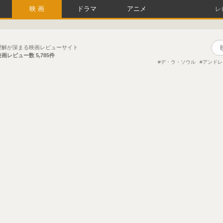
映画
ドラマ
アニメ
レ
理解が深まる映画レビューサイト
映画レビュー数
5,785件
デ・ラ・ソウル
アンドレ