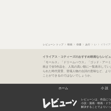
レビューン トップ
映画
俳優
あ行
い
イライア
イライアス・コティーズのおすすめ映画ならレビュ
「モールス」「ドリームハウス」「ゴッド・アーミ
画まで全5作品を、人気の高い順に一覧表示してい
られた時代背景、登場人物の台詞の意味など、より
ことができるのではないでしょうか。
ホーム
小説
レビューンは、作品につ
小説・漫画・映画・ドラ
解決することでよりいっ