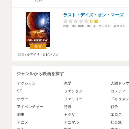
ア
､他
ラスト・デイズ・オン・マーズ
0.00
0.00
映像
0.00
脚本
0.00
キャスト
0.00
音楽
0.00
映画
監督
ルアイリ・ロビンソン
ジャンルから映画を探す
アクション
恋愛
人間ドラ
SF
ファンタジー
コメディ
ホラー
ファミリー
ドキュメ
アドベンチャー
特撮
戦争
刑事
ヤクザ
エロス
アニメ
アニマル
社会派