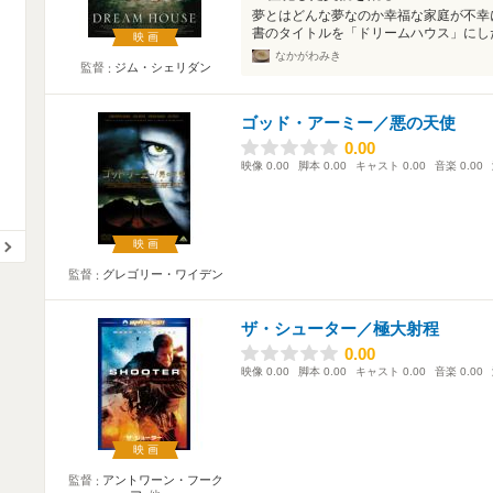
夢とはどんな夢なのか幸福な家庭が不幸
書のタイトルを「ドリームハウス」にした
映画
なかがわみき
監督
ジム・シェリダン
ゴッド・アーミー／悪の天使
0.00
0.00
映像
0.00
脚本
0.00
キャスト
0.00
音楽
0.00
映画
監督
グレゴリー・ワイデン
ザ・シューター／極大射程
0.00
0.00
映像
0.00
脚本
0.00
キャスト
0.00
音楽
0.00
映画
監督
アントワーン・フーク