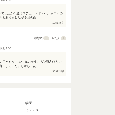
ーでしたが今度はステュ（エド・ヘルムズ）の
とありましたが今回の婚...
1051
文字
感想数
1
観た人
1
演出
4.00
の子どもがいる40歳の女性。高学歴高収入で
らしていた。しかし、あ...
3097
文字
マ
学園
ミステリー