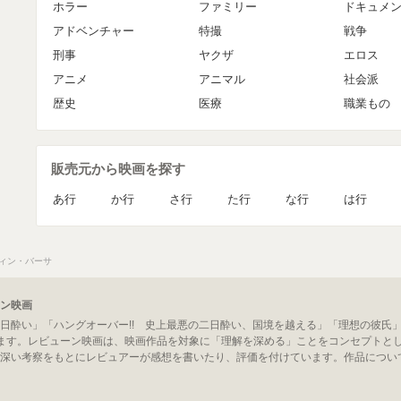
ホラー
ファミリー
ドキュメ
アドベンチャー
特撮
戦争
刑事
ヤクザ
エロス
アニメ
アニマル
社会派
歴史
医療
職業もの
販売元から映画を探す
あ行
か行
さ行
た行
な行
は行
ィン・バーサ
ン映画
日酔い」「ハングオーバー!! 史上最悪の二日酔い、国境を越える」「理想の彼氏
ます。レビューン映画は、映画作品を対象に「理解を深める」ことをコンセプトと
深い考察をもとにレビュアーが感想を書いたり、評価を付けています。作品につい