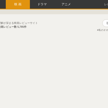
映画
ドラマ
アニメ
レ
理解が深まる映画レビューサイト
映画レビュー数
5,785件
私のオ