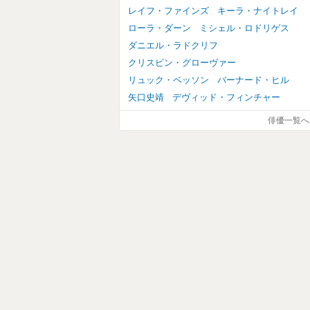
レイフ・ファインズ
キーラ・ナイトレイ
ローラ・ダーン
ミシェル・ロドリゲス
ダニエル・ラドクリフ
クリスピン・グローヴァー
リュック・ベッソン
バーナード・ヒル
矢口史靖
デヴィッド・フィンチャー
俳優一覧へ