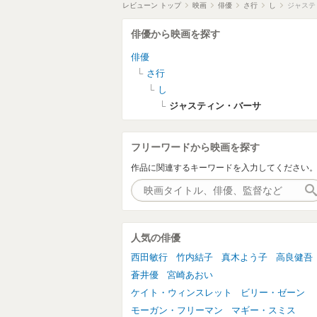
レビューン トップ
映画
俳優
さ行
し
ジャステ
俳優から映画を探す
俳優
さ行
し
ジャスティン・バーサ
フリーワードから映画を探す
作品に関連するキーワードを入力してください
人気の俳優
西田敏行
竹内結子
真木よう子
高良健吾
蒼井優
宮崎あおい
ケイト・ウィンスレット
ビリー・ゼーン
モーガン・フリーマン
マギー・スミス