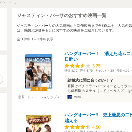
ィン・バーサ
ジャスティン・バーサのおすすめ映画一覧
ジャスティン・バーサの人気映画から新作映画まで全3作品を、人気の
は、感想と評価をもとにおすすめの映画をご紹介しています。
全
3
件中 1～3件を表示
ハングオーバー！ 消えた花ムコ
日酔い
3.75
3.75
。
映像
3.75
脚本
3.75
キャスト
4.25
音楽
4.00
作品検索
結婚式に間に合うのか！？
幕開けバチェラーパーティーとしてラス
映画
ら歯科医のステュ（エド・ヘルムズ）は彼
mkei1
監督
トッド・フィリップス
ハングオーバー!! 史上最悪の二
越える
4.50
4.50
映像
4.50
脚本
4.00
キャスト
4.50
音楽
4.00