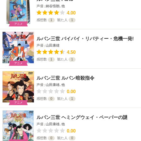
声優
納谷悟朗､他
4.00
感想数
1
観た人
1
アニメ
ルパン三世 バイバイ・リバティー・危機一発!
声優
山田康雄
4.50
感想数
1
観た人
1
アニメ
ルパン三世 ルパン暗殺指令
声優
山田康雄､他
0.00
感想数
0
観た人
1
アニメ
ルパン三世 ヘミングウェイ・ペーパーの謎
声優
山田康雄､他
0.00
感想数
0
観た人
0