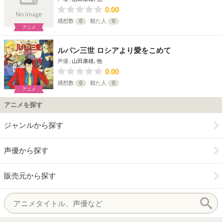
0.00
感想数
0
観た人
0
アニメ
ルパン三世 ロシアより愛をこめて
声優
山田康雄､他
0.00
感想数
0
観た人
0
アニメ
アニメを探す
ジャンルから探す
声優から探す
販売元から探す