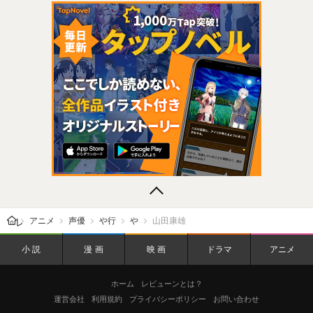
レビューン トップ
アニメ
声優
や行
や
山田康雄
小説
漫画
映画
ドラマ
アニメ
ホーム
レビューンとは？
運営会社
利用規約
プライバシーポリシー
お問い合わせ