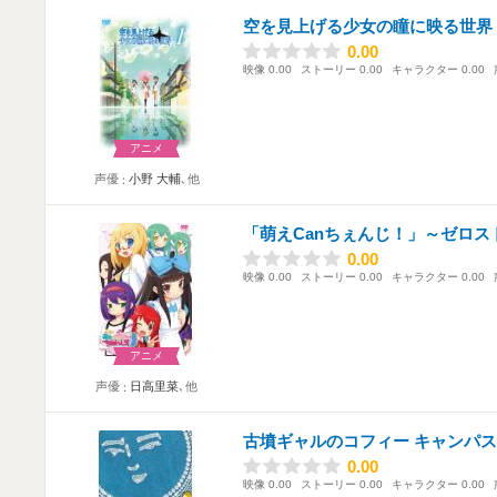
空を見上げる少女の瞳に映る世界
0.00
0.00
映像
0.00
ストーリー
0.00
キャラクター
0.00
アニメ
声優
小野 大輔
､他
「萌えCanちぇんじ！」～ゼロス
0.00
0.00
映像
0.00
ストーリー
0.00
キャラクター
0.00
アニメ
声優
日高里菜
､他
古墳ギャルのコフィー キャンパ
0.00
0.00
映像
0.00
ストーリー
0.00
キャラクター
0.00