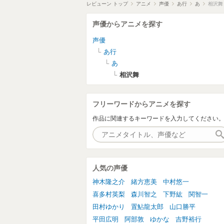
レビューン トップ
アニメ
声優
あ行
あ
相沢舞
声優からアニメを探す
声優
あ行
あ
相沢舞
フリーワードからアニメを探す
作品に関連するキーワードを入力してください
人気の声優
神木隆之介
緒方恵美
中村悠一
喜多村英梨
森川智之
下野紘
関智一
田村ゆかり
置鮎龍太郎
山口勝平
平田広明
阿部敦
ゆかな
吉野裕行