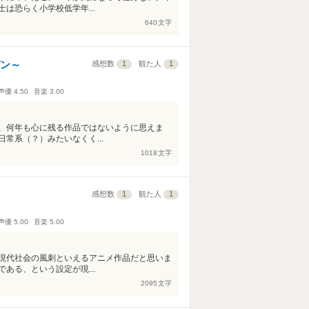
は恐らく小学校低学年...
640
文字
パン～
感想数
1
観た人
1
声優
4.50
音楽
3.00
、何年も心に残る作品ではないように思えま
常系（？）みたいなくく...
1018
文字
感想数
1
観た人
1
声優
5.00
音楽
5.00
！
現代社会の風刺といえるアニメ作品だと思いま
ある、という設定が現...
2095
文字