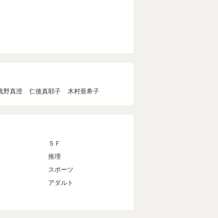
浅野真澄
仁後真耶子
木村亜希子
ＳＦ
推理
スポーツ
アダルト