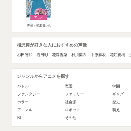
アニメ
声優
相沢舞
､他
相沢舞が好きな人におすすめの声優
杉田智和
石田彰
花澤香菜
村川梨衣
中原麻衣
花江夏樹
ジャンルからアニメを探す
バトル
恋愛
学園
ファンタジー
ファミリー
ギャグ
ホラー
社会派
歴史
アニマル
ロボット
萌え
BL
その他