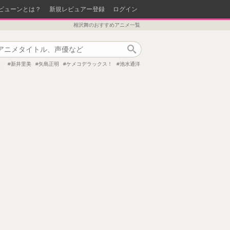
ビューンとは？
新規レビュアー登録
ログイン
相沢舞のおすすめアニメ一覧
作品検索
。
新井里美
矢島正明
ケメコデラックス！
池水通洋