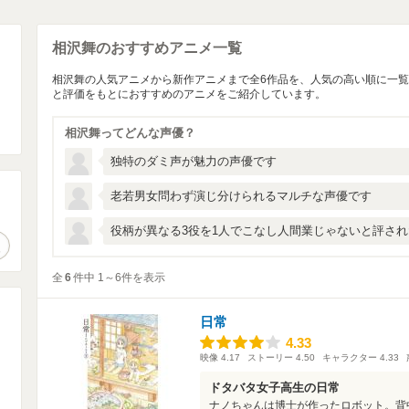
相沢舞のおすすめアニメ一覧
相沢舞の人気アニメから新作アニメまで全6作品を、人気の高い順に一
と評価をもとにおすすめのアニメをご紹介しています。
相沢舞ってどんな声優？
独特のダミ声が魅力の声優です
老若男女問わず演じ分けられるマルチな声優です
。
役柄が異なる3役を1人でこなし人間業じゃないと評さ
作品検索
全
6
件中 1～6件を表示
日常
4.33
4.33
映像
4.17
ストーリー
4.50
キャラクター
4.33
ドタバタ女子高生の日常
ナノちゃんは博士が作ったロボット。背