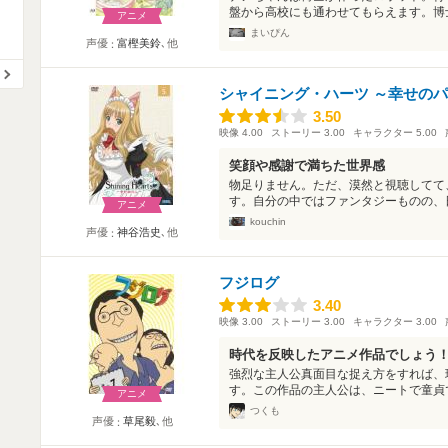
盤から高校にも通わせてもらえます。博士
アニメ
まいぴん
声優
富樫美鈴
､他
シャイニング・ハーツ ～幸せの
3.50
3.50
映像
4.00
ストーリー
3.00
キャラクター
5.00
笑顔や感謝で満ちた世界感
物足りません。ただ、漠然と視聴してて
す。自分の中ではファンタジーものの、日
アニメ
kouchin
声優
神谷浩史
､他
フジログ
3.40
3.40
映像
3.00
ストーリー
3.00
キャラクター
3.00
時代を反映したアニメ作品でしょう
強烈な主人公真面目な捉え方をすれば、
す。この作品の主人公は、ニートで童貞で
アニメ
つくも
声優
草尾毅
､他