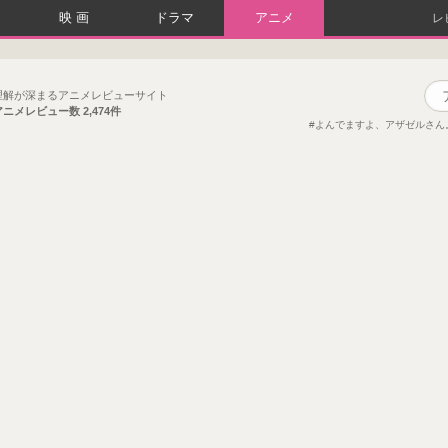
映画
ドラマ
アニメ
レ
理解が深まるアニメレビューサイト
アニメレビュー数
2,474件
よんでますよ、アザゼルさん