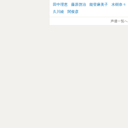
田中理恵
藤原啓治
能登麻美子
水樹奈々
久川綾
関俊彦
声優一覧へ