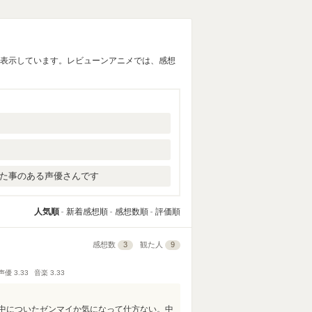
覧表示しています。レビューンアニメでは、感想
れた事のある声優さんです
人気順
新着感想順
感想数順
評価順
感想数
3
観た人
9
声優
3.33
音楽
3.33
中についたゼンマイか気になって仕方ない。中