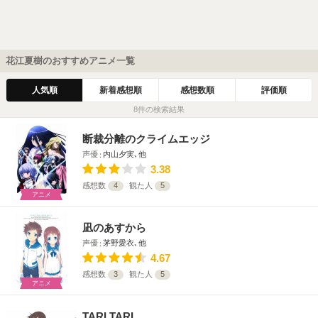
花江夏樹のおすすめアニメ一覧
人気順
新着感想順
感想数順
評価順
8件の検索結果
断裁分離のクライムエッジ
声優
内山夕実､他
3.38
感想数
4
観た人
5
アニメ
凪のあすから
声優
茅野愛衣､他
4.67
感想数
3
観た人
5
アニメ
TARI TARI