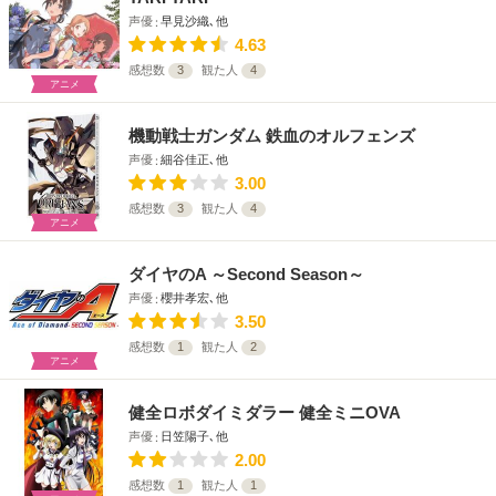
声優
早見沙織､他
4.63
感想数
3
観た人
4
アニメ
機動戦士ガンダム 鉄血のオルフェンズ
声優
細谷佳正､他
3.00
感想数
3
観た人
4
アニメ
ダイヤのA ～Second Season～
声優
櫻井孝宏､他
3.50
感想数
1
観た人
2
アニメ
健全ロボダイミダラー 健全ミニOVA
声優
日笠陽子､他
2.00
感想数
1
観た人
1