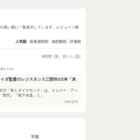
気の高い順に一覧表示しています。レビューン映
人気順
新着感想順
感想数順
評価順
感想数
1
観た人
1
演出
5.00
イダ監督のレジスタンス三部作の1本「灰
ダの「灰とダイヤモンド」は、イェジー・アン
世代」「地下水道」と...
1382
文字
マ
学園