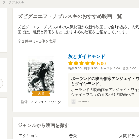
エフ・チブルスキ
ズビグニエフ・チブルスキのおすすめ映画一覧
ズビグニエフ・チブルスキの人気映画から新作映画まで全1作品を、人
画では、感想と評価をもとにおすすめの映画をご紹介しています。
全
1
件中 1～1件を表示
灰とダイヤモンド
5.00
5.00
映像
5.00
脚本
5.00
キャスト
5.00
音楽
5.00
。
ポーランドの映画作家アンジェイ・ワ
作品検索
とダイヤモンド」
ポーランドの映画作家アンジェイ・ワイ
映画
ジェイェフスキの同名小説の映画化で、「
dreamer
監督
アンジェイ・ワイダ
ジャンルから映画を探す
アクション
恋愛
人間ドラ