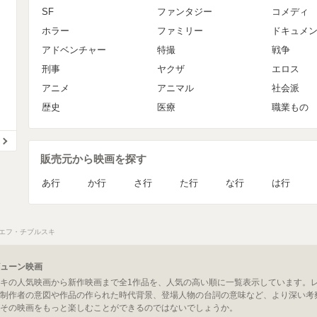
SF
ファンタジー
コメディ
ホラー
ファミリー
ドキュメ
アドベンチャー
特撮
戦争
刑事
ヤクザ
エロス
アニメ
アニマル
社会派
歴史
医療
職業もの
販売元から映画を探す
あ行
か行
さ行
た行
な行
は行
エフ・チブルスキ
ューン映画
キの人気映画から新作映画まで全1作品を、人気の高い順に一覧表示しています。
制作者の意図や作品の作られた時代背景、登場人物の台詞の意味など、より深い考
その映画をもっと楽しむことができるのではないでしょうか。