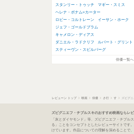
スタンリー・トゥッチ
マギー・スミス
ヘレナ・ボナム=カーター
ロビー・コルトレーン
イーサン・ホーク
ジェフ・ゴールドブラム
キャメロン・ディアス
ダニエル・ラドクリフ
ルパート・グリント
スティーヴン・スピルバーグ
俳優一覧へ
レビューン トップ
映画
俳優
さ行
す
ズビグニ
ズビグニエフ・チブルスキのおすすめ映画ならレビ
「灰とダイヤモンド」等、ズビグニエフ・チブルス
る」ことをコンセプトとしたレビューサイトです。
けています。作品についての理解を深めることで、