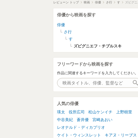
レビューン トップ
映画
俳優
さ行
す
ズビグニ
俳優から映画を探す
俳優
さ行
す
ズビグニエフ・チブルスキ
フリーワードから映画を探す
作品に関連するキーワードを入力してください
人気の俳優
瑛太
役所広司
松山ケンイチ
上野樹里
中谷美紀
蒼井優
宮崎あおい
レオナルド・ディカプリオ
ケイト・ウィンスレット
キアヌ・リーブス