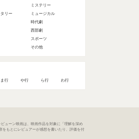
ミステリー
ンタリー
ミュージカル
時代劇
西部劇
スポーツ
その他
ま行
や行
ら行
わ行
レビューン映画は、映画作品を対象に「理解を深め
察をもとにレビュアーが感想を書いたり、評価を付