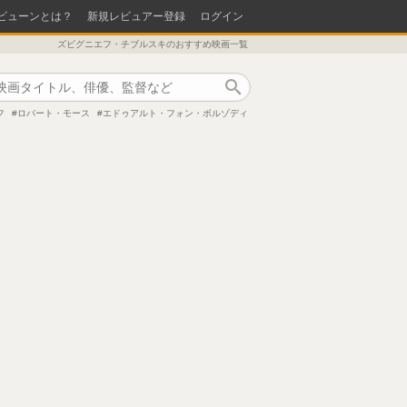
ビューンとは？
新規レビュアー登録
ログイン
ズビグニエフ・チブルスキのおすすめ映画一覧
作品検索
フ
ロバート・モース
エドゥアルト・フォン・ボルゾディ