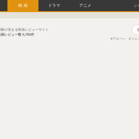
映画
ドラマ
アニメ
レ
理解が深まる映画レビューサイト
映画レビュー数
5,785件
アルーン・タジェ