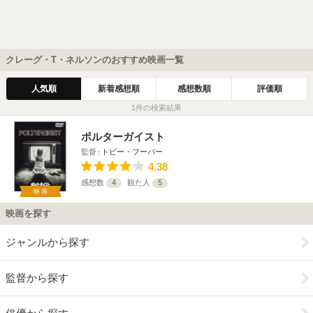
クレーグ・T・ネルソンのおすすめ映画一覧
人気順
新着感想順
感想数順
評価順
1件の検索結果
ポルターガイスト
監督
トビー・フーパー
4.38
感想数
4
観た人
5
映画
映画を探す
ジャンルから探す
監督から探す