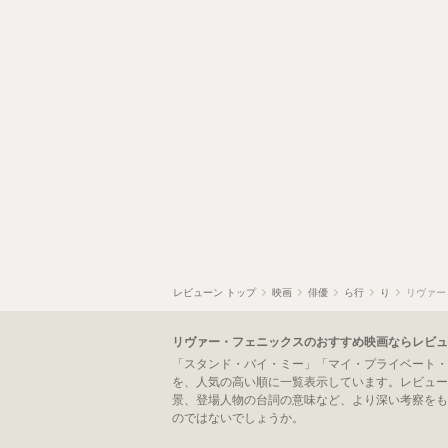
レビューン トップ
映画
俳優
ら行
り
リヴァー
リヴァー・フェニックスのおすすめ映画ならレビュ
「スタンド・バイ・ミー」「マイ・プライベート・
を、人気の高い順に一覧表示しています。レビュー
景、登場人物の台詞の意味など、より深い考察をも
のではないでしょうか。