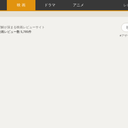
映画
ドラマ
アニメ
レ
理解が深まる映画レビューサイト
映画レビュー数
5,785件
アザ