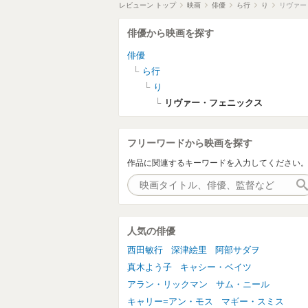
レビューン トップ
映画
俳優
ら行
り
リヴァー
俳優から映画を探す
俳優
ら行
り
リヴァー・フェニックス
フリーワードから映画を探す
作品に関連するキーワードを入力してください
人気の俳優
西田敏行
深津絵里
阿部サダヲ
真木よう子
キャシー・ベイツ
アラン・リックマン
サム・ニール
キャリー=アン・モス
マギー・スミス