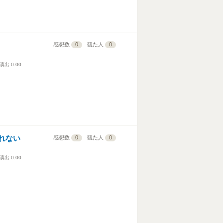
感想数
0
観た人
0
演出
0.00
れない
感想数
0
観た人
0
演出
0.00