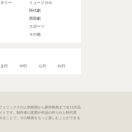
ンタリー
ミュージカル
時代劇
西部劇
スポーツ
その他
ま行
や行
ら行
わ行
フェニックスの人気映画から新作映画まで全11作品
イトです。制作者の意図や作品の作られた時代背
めることで、その映画をもっと楽しむことができる