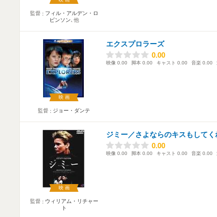
監督
フィル・アルデン・ロ
ビンソン
､他
エクスプロラーズ
0.00
0.00
映像
0.00
脚本
0.00
キャスト
0.00
音楽
0.00
映画
監督
ジョー・ダンテ
ジミー／さよならのキスもしてく
0.00
0.00
映像
0.00
脚本
0.00
キャスト
0.00
音楽
0.00
映画
監督
ウィリアム・リチャー
ト