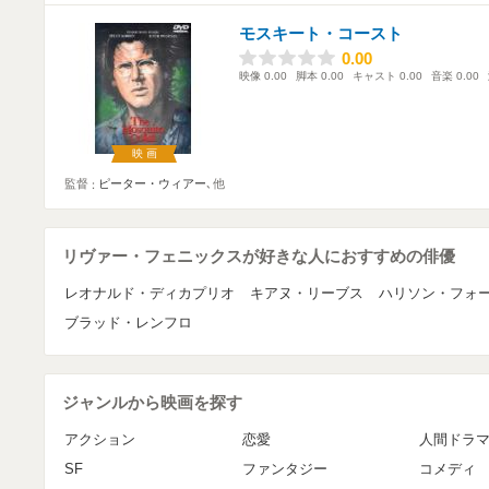
モスキート・コースト
0.00
0.00
映像
0.00
脚本
0.00
キャスト
0.00
音楽
0.00
映画
監督
ピーター・ウィアー
､他
リヴァー・フェニックスが好きな人におすすめの俳優
レオナルド・ディカプリオ
キアヌ・リーブス
ハリソン・フォ
ブラッド・レンフロ
ジャンルから映画を探す
アクション
恋愛
人間ドラ
SF
ファンタジー
コメディ