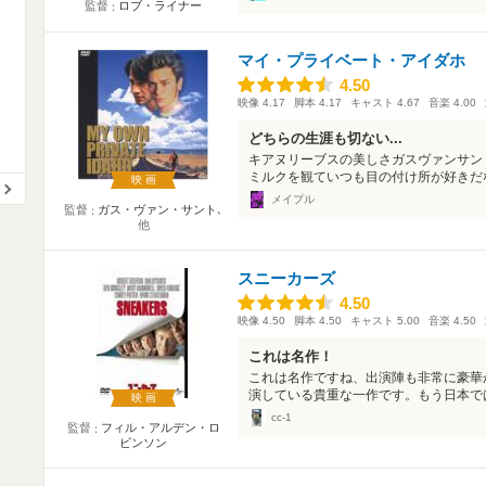
監督
ロブ・ライナー
マイ・プライベート・アイダホ
4.50
4.50
映像
4.17
脚本
4.17
キャスト
4.67
音楽
4.00
どちらの生涯も切ない...
キアヌリーブスの美しさガスヴァンサン
ミルクを観ていつも目の付け所が好きだな
映画
メイプル
監督
ガス・ヴァン・サント
､
他
スニーカーズ
4.50
4.50
映像
4.50
脚本
4.50
キャスト
5.00
音楽
4.50
これは名作！
これは名作ですね、出演陣も非常に豪華
演している貴重な一作です。もう日本では
映画
cc-1
監督
フィル・アルデン・ロ
ビンソン