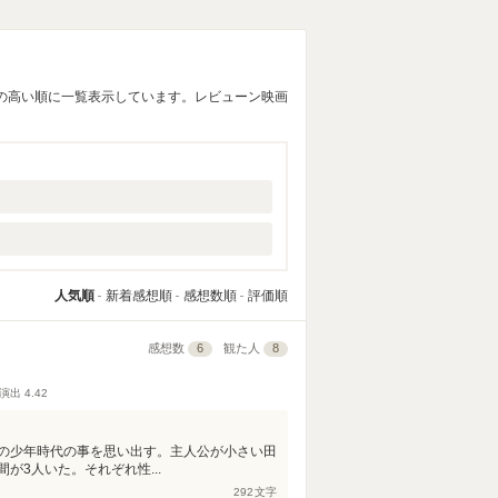
の高い順に一覧表示しています。レビューン映画
人気順
新着感想順
感想数順
評価順
感想数
6
観た人
8
演出
4.42
の少年時代の事を思い出す。主人公が小さい田
が3人いた。それぞれ性...
292
文字