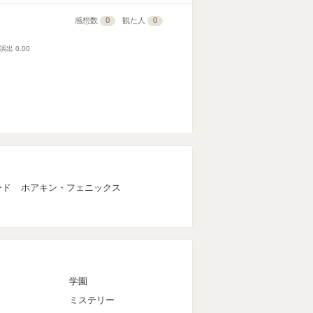
感想数
0
観た人
0
演出
0.00
ード
ホアキン・フェニックス
マ
学園
ミステリー