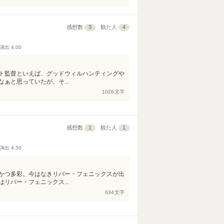
感想数
3
観た人
4
演出
4.00
ト監督といえば、グッドウィルハンティングや
ぁと思っていたが、そ...
1026
文字
感想数
1
観た人
1
演出
4.50
かつ多彩。今はなきリバー・フェニックスが出
リバー・フェニックス...
634
文字