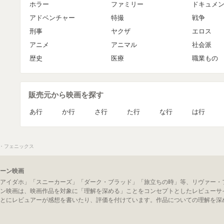
ホラー
ファミリー
ドキュメ
アドベンチャー
特撮
戦争
刑事
ヤクザ
エロス
アニメ
アニマル
社会派
歴史
医療
職業もの
販売元から映画を探す
あ行
か行
さ行
た行
な行
は行
・フェニックス
ーン映画
アイダホ」「スニーカーズ」「ダーク・ブラッド」「旅立ちの時」等、リヴァー・
ン映画は、映画作品を対象に「理解を深める」ことをコンセプトとしたレビューサ
とにレビュアーが感想を書いたり、評価を付けています。作品についての理解を深