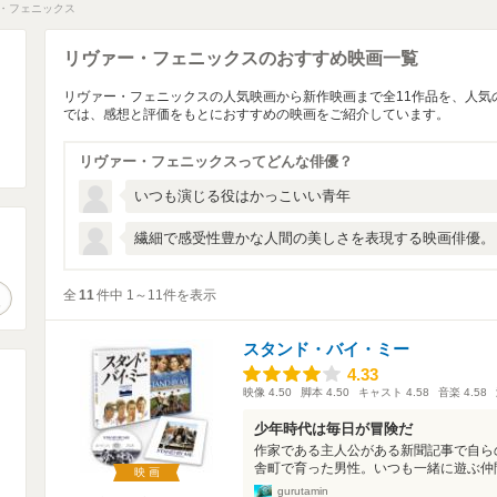
・フェニックス
リヴァー・フェニックスのおすすめ映画一覧
リヴァー・フェニックスの人気映画から新作映画まで全11作品を、人気
では、感想と評価をもとにおすすめの映画をご紹介しています。
リヴァー・フェニックスってどんな俳優？
いつも演じる役はかっこいい青年
繊細で感受性豊かな人間の美しさを表現する映画俳優。
。
全
11
件中 1～11件を表示
作品検索
スタンド・バイ・ミー
4.33
4.33
映像
4.50
脚本
4.50
キャスト
4.58
音楽
4.58
少年時代は毎日が冒険だ
作家である主人公がある新聞記事で自ら
舎町で育った男性。いつも一緒に遊ぶ仲間
映画
gurutamin