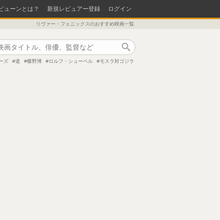
ビューンとは？
新規レビュアー登録
ログイン
リヴァー・フェニックスのおすすめ映画一覧
作品検索
ーズ
道
蝶野博
ロルフ・シューベル
モスラ対ゴジラ