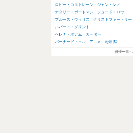
ロビー・コルトレーン
ジャン・レノ
ナタリー・ポートマン
ジュード・ロウ
ブルース・ウィリス
クリストファー・リー
ルパート・グリント
ヘレナ・ボナム・カーター
バーナード・ヒル
アニメ
高畑 勲
俳優一覧へ