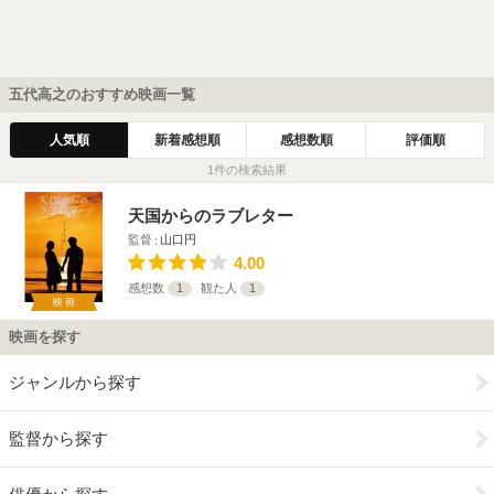
五代高之のおすすめ映画一覧
人気順
新着感想順
感想数順
評価順
1件の検索結果
天国からのラブレター
監督
山口円
4.00
感想数
1
観た人
1
映画
映画を探す
ジャンルから探す
監督から探す