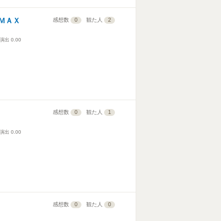
ＭＡＸ
感想数
0
観た人
2
演出
0.00
感想数
0
観た人
1
演出
0.00
感想数
0
観た人
0