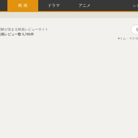
映画
ドラマ
アニメ
レ
理解が深まる映画レビューサイト
映画レビュー数
5,785件
トム・マク