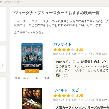
ナ・ブリュースター
ジョーダナ・ブリュースターのおすすめ映画一覧
ジョーダナ・ブリュースターの人気映画から新作映画まで全7作品を、
映画では、感想と評価をもとにおすすめの映画をご紹介しています。
全
7
件中 1～7件を表示
パラサイト
4.38
4.38
映像
4.38
脚本
4.38
キャスト
4.50
音楽
4.38
。
わかっていても、結構楽しめました
作品検索
この映画で、ジョシュ・ハートネットの
まあ、ティーンズホラーといった感じで、
映画
ぶうた
監督
ロバート・ロドリゲス
ワイルド・スピード
4.25
4.25
映像
4.25
脚本
3.50
キャスト
4.25
音楽
3.50
人気カーアクションシリーズの第一