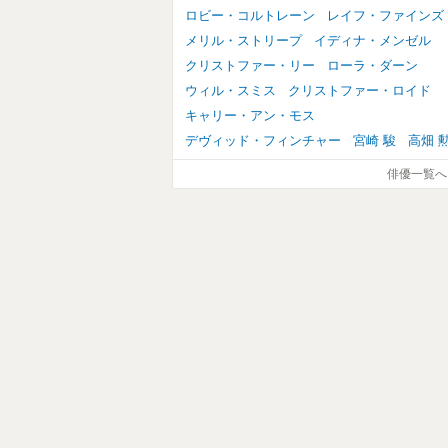
ロビー・コルトレーン
レイフ・ファインズ
メリル・ストリープ
イディナ・メンゼル
クリストファー・リー
ローラ・ダーン
ウィル・スミス
クリストファー・ロイド
キャリー・アン・モス
デヴィッド・フィンチャー
宮崎 駿
高畑 
俳優一覧へ