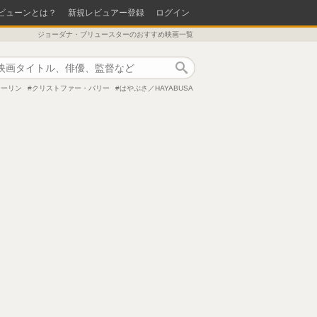
ビューンとは？
新規レビュアー登録
ログイン
ジョーダナ・ブリュースターのおすすめ映画一覧
作品検索
ローリン
クリストファー・バリー
はやぶさ／HAYABUSA