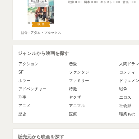
映像
0.00
脚本
0.00
キャスト
0.00
音楽
0.00
映画
監督
アダム・ブルックス
ジャンルから映画を探す
アクション
恋愛
人間ドラ
SF
ファンタジー
コメディ
ホラー
ファミリー
ドキュメ
アドベンチャー
特撮
戦争
刑事
ヤクザ
エロス
アニメ
アニマル
社会派
歴史
医療
職業もの
販売元から映画を探す