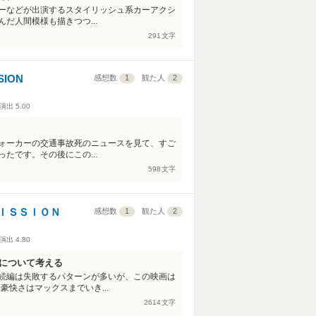
ーなどが出演するスタイリッシュ系カーアクシ
だ人間模様も描きつつ...
291
文字
ION
感想数
1
観た人
2
演出
5.00
ォーカーの交通事故死のニュースを見て、すご
たです。その後にこの...
598
文字
ＩＳＳＩＯＮ
感想数
1
観た人
2
演出
4.80
ONについて考える
続編は失敗するパターンが多いが、この映画は
と豪快さはマックスまでいき...
2614
文字