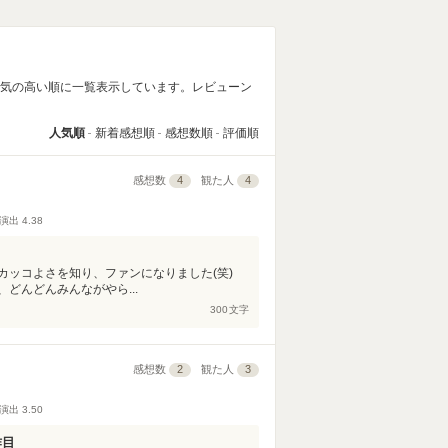
人気の高い順に一覧表示しています。レビューン
人気順
新着感想順
感想数順
評価順
感想数
4
観た人
4
演出
4.38
！
カッコよさを知り、ファンになりました(笑)
どんどんみんながやら...
300
文字
感想数
2
観た人
3
演出
3.50
作目