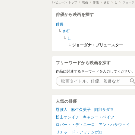
レビューン トップ
映画
俳優
さ行
し
ジョーダ
俳優から映画を探す
俳優
さ行
し
ジョーダナ・ブリュースター
フリーワードから映画を探す
作品に関連するキーワードを入力してください
人気の俳優
堺雅人
麻生久美子
阿部サダヲ
松山ケンイチ
キャシー・ベイツ
ロバート・デ・ニーロ
アン・ハサウェイ
リチャード・アッテンボロー