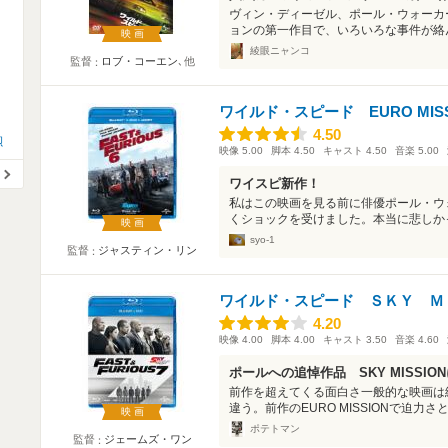
ヴィン・ディーゼル、ポール・ウォーカ
ョンの第一作目で、いろいろな事件が絡ん
映画
綾眼ニャンコ
監督
ロブ・コーエン
､他
ワイルド・スピード EURO MISS
4.50
4.50
勲
映像
5.00
脚本
4.50
キャスト
4.50
音楽
5.00
ワイスピ新作！
私はこの映画を見る前に俳優ポール・ウ
くショックを受けました。本当に悲しかっ
映画
syo-1
監督
ジャスティン・リン
ワイルド・スピード ＳＫＹ Ｍ
4.20
4.20
映像
4.00
脚本
4.00
キャスト
3.50
音楽
4.60
ポールへの追悼作品 SKY MISSI
前作を超えてくる面白さ一般的な映画は
違う。前作のEURO MISSIONで迫力さ
映画
ポテトマン
監督
ジェームズ・ワン