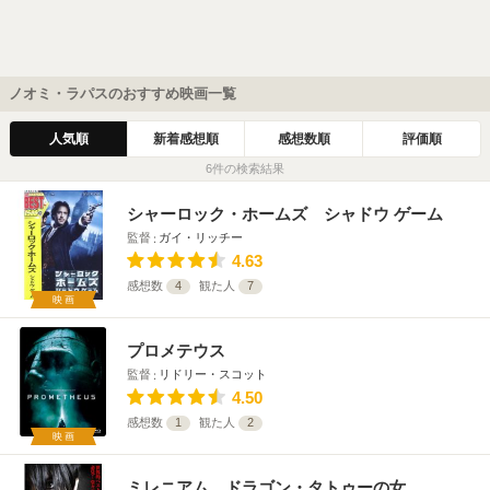
ノオミ・ラパスのおすすめ映画一覧
人気順
新着感想順
感想数順
評価順
6件の検索結果
シャーロック・ホームズ シャドウ ゲーム
監督
ガイ・リッチー
4.63
感想数
4
観た人
7
映画
プロメテウス
監督
リドリー・スコット
4.50
感想数
1
観た人
2
映画
ミレニアム ドラゴン・タトゥーの女