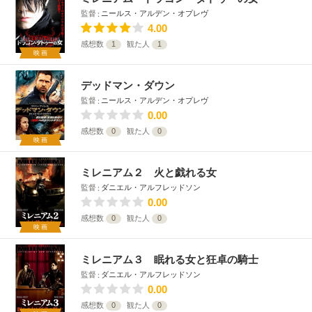
監督
ニールス・アルデン・オプレヴ
4.00
感想数
1
観た人
1
映画
デッドマン・ダウン
監督
ニールス・アルデン・オプレヴ
0.00
感想数
0
観た人
0
映画
ミレニアム２ 火と戯れる女
監督
ダニエル・アルフレッドソン
0.00
感想数
0
観た人
0
映画
ミレニアム３ 眠れる女と狂卓の騎士
監督
ダニエル・アルフレッドソン
0.00
感想数
0
観た人
0