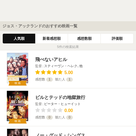
ジョス・アックランドのおすすめ映画一覧
人気順
新着感想順
感想数順
評価順
5件の検索結果
飛べないアヒル
監督
スティーヴン・ヘレク､他
5.00
感想数
1
観た人
1
映画
ビルとテッドの地獄旅行
監督
ピーター・ヒューイット
0.00
感想数
0
観た人
0
映画
ノー・グッド・シングス