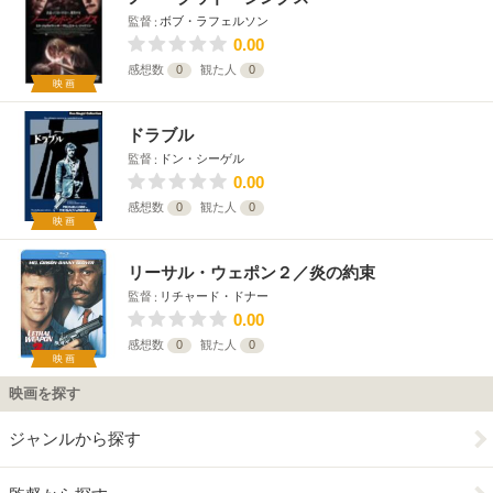
監督
ボブ・ラフェルソン
0.00
感想数
0
観た人
0
映画
ドラブル
監督
ドン・シーゲル
0.00
感想数
0
観た人
0
映画
リーサル・ウェポン２／炎の約束
監督
リチャード・ドナー
0.00
感想数
0
観た人
0
映画
映画を探す
ジャンルから探す